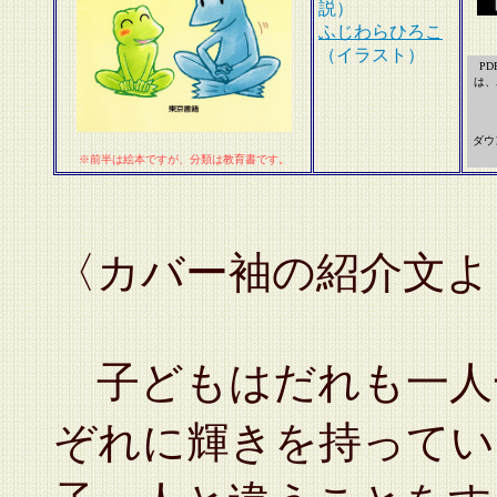
説）
ふじわらひろこ
（イラスト）
P
は、A
ダウ
※前半は絵本ですが、分類は教育書です。
〈カバー袖の紹介文よ
子どもはだれも一人
ぞれに輝きを持ってい