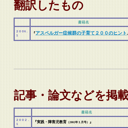
翻訳したもの
書籍名
２００6．
アスペルガー症候群の子育て２００のヒント
『
１
記事・論文などを掲
書籍名
２００２．
『実践・障害児教育
』
（2002年１月号）
１