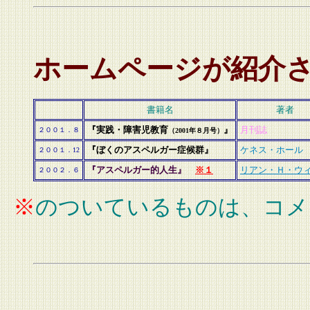
ホームページが紹介
書籍名
著者
『実践・障害児教育
』
月刊誌
２００１．８
（2001年８月号）
『ぼくのアスペルガー症候群』
ケネス・ホール
２００１．12
『
アスペルガー的人生
』
※１
リアン・Ｈ・ウ
２００２．６
※
のついているものは、コメ