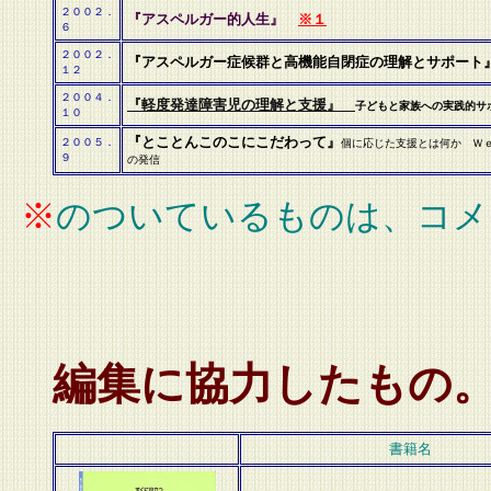
２００２．
『
アスペルガー的人生
』
※１
６
２００２．
『アスペルガー症候群と高機能自閉症の理解とサポート
１２
２００４．
『軽度発達障害児の理解と支援』
子どもと家族への実践的サ
１０
『とことんこのこにこだわって』
２００５．
個に応じた支援とは何か Ｗ
９
の発信
※
のついているものは、コメ
編集に協力したもの
書籍名