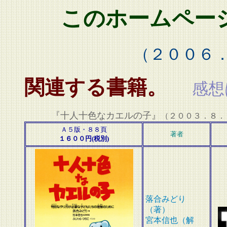
このホームペー
（２００６
関連する書籍。
感想
『十人十色なカエルの子』
（２００３．８．
Ａ５版・８８頁
著者
１６００円(税別)
落合みどり
（著）
宮本信也（解