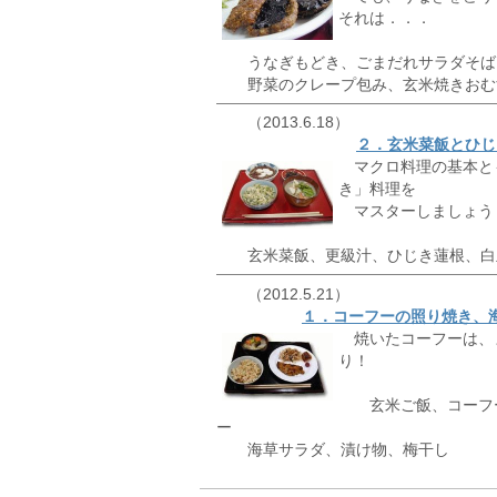
それは．．．
うなぎもどき、ごまだれサラダそば
野菜のクレープ包み、玄米焼きおむ
（2013.6.18）
２．玄米菜飯とひじ
マクロ料理の基本と
き」料理を
マスターしましょう
玄米菜飯、更級汁、ひじき蓮根、白
（2012.5.21）
１．コーフーの照り焼き、
焼いたコーフーは、
り！
玄米ご飯、コーフー
ー
海草サラダ、漬け物、梅干し