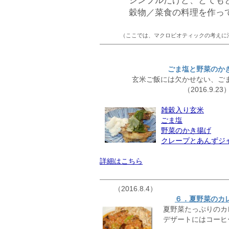
シンプルだけど、とても
穀物／菜食の料理を作っ
（ここでは、マクロビオティックの考えに
ごま塩と野菜のか
玄米ご飯には欠かせない、ご
（2016.9.23
雑穀入り玄米
ごま塩
野菜のかき揚げ
クレープとあんずジ
詳細はこちら
（2016.8.4）
６．夏野菜のカ
夏野菜たっぷりのカ
デザートにはコーヒ