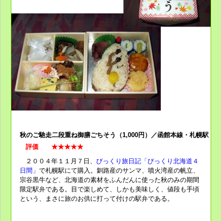
秋のご馳走二段重ね御膳ごちそう（1,000円）／函館本線・札幌駅
評価 ★★★★★
２００４年１１月７日、
びっくり旅日記「びっくり北海道４
日間」
で
札幌駅
にて購入。釧路産のサンマ、噴火湾産の帆立、
宗谷黒牛など、北海道の素材をふんだんに使った秋のみの
期間
限定駅弁
である。目で楽しめて、しかも美味しく、値段も手頃
という、まさに旅のお供に打って付けの駅弁である。