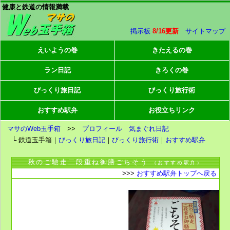
健康と鉄道の情報満載
掲示板
8/16更新
サイトマップ
えいようの巻
きたえるの巻
ラン日記
きろくの巻
びっくり旅日記
びっくり旅行術
おすすめ駅弁
お役立ちリンク
マサのWeb玉手箱
>>
プロフィール
気まぐれ日記
└ 鉄道玉手箱｜
びっくり旅日記
｜
びっくり旅行術
｜
おすすめ駅弁
秋のご馳走二段重ね御膳ごちそう
（おすすめ駅弁）
>>>
おすすめ駅弁トップへ戻る