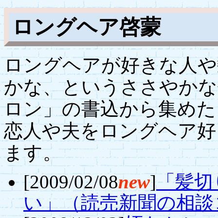
ロングヘア啓蒙
ロングヘアが好きな人や
かな、というささやかな
ロン」の書込から集めた
恋人や夫をロングヘア好
ます。
[2009/02/08
new
]
「髪切
い」（読売新聞の相談