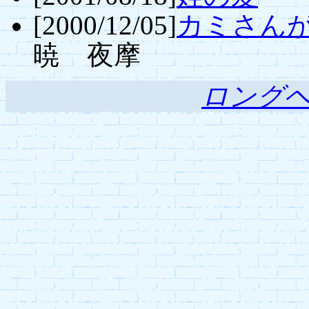
[2000/12/05]
カミさん
暁 夜摩
ロング