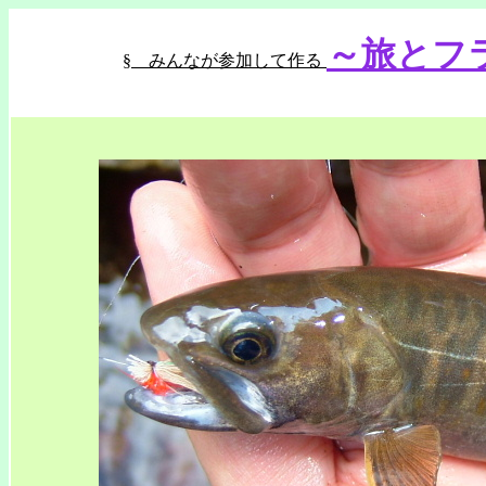
埼玉は所沢から発信。北海道に魅せられて機会を見ては北海道で釣りしている管理人のＨＰです
～旅とフ
§ みんなが参加して作る
焼印,キャスティングホルダー,ｷｬｽﾃｨﾝｸﾞﾎﾙﾀﾞｰ,清水商会,ブログ,ミナボーズ,イワナ,ｲﾜﾅ,ヤマメ,ﾔﾏﾒ
兵衛,旅行,温泉,旅,土産,狭山茶,お茶,所沢, trout,fishing,fly,salmon,flyfishing,fly fishing,kom