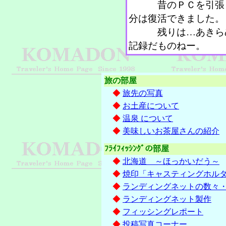
昔のＰＣを引張り
分は復活できました。
残りは…あきらめ
記録だものねー。
旅の部屋
◆
旅先の写真
◆
お土産について
◆
温泉 について
◆
美味しいお茶屋さんの紹介
ﾌﾗｲﾌｨｯｼﾝｸﾞの部屋
◆
北海道 ～ほっかいだう～
◆
焼印「キャスティングホル
◆
ランディングネットの数々
◆
ランディングネット製作
◆
フィッシングレポート
◆
投稿写真コーナー