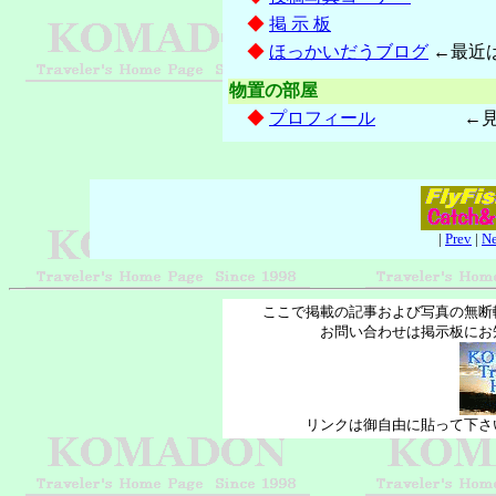
◆
掲 示 板
◆
ほっかいだうブログ
←最近
物置の部屋
◆
プロフィール
←見なく
|
Prev
|
Ne
ここで掲載の記事および写真の無断
お問い合わせは掲示板にお
リンクは御自由に貼って下さ