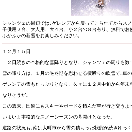
シャンツェの周辺では､ゲレンデから戻ってこられてからス
子供用２台、大人用、大４台、小２台の８台有り、無料でお
ふかふかの新雪をお楽しみください。
１２月１５日
２日続きの本格的な雪降りとなり、シャンツェの周りも数
雪の降り方は、１月の厳冬期を思わせる横殴りの吹雪で､車
ゲレンデの雪もたっぷりとなり、久々に１２月中旬から年末
なりそうだ。
この週末、国道にもスキーやボードを積んだ車が行き交うよ
いよいよ本格的なスノーシーズンの幕開けとなった。
道路の状況も､南は大町市から雪の積もった状態が続きゆっ