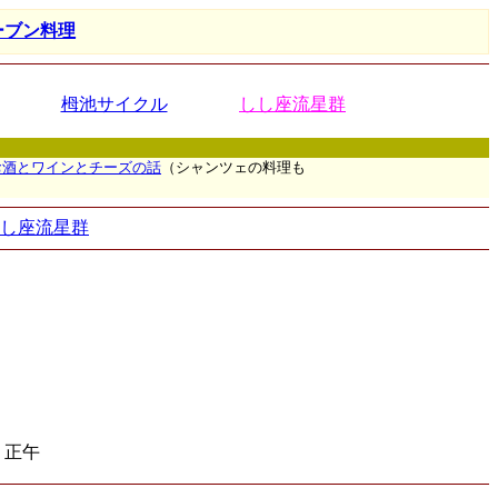
ーブン料理
栂池サイクル
しし座流星群
お酒とワインとチーズの話
（シャンツェの料理も
し座流星群
正午