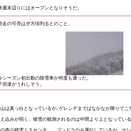
来週末辺りにはオープンとなりそうだ。
滑走の可否は夕方頃判るとのこと。
今シーズン初出動の除雪車が何度も通った。
子供達がうれしそう。
山は真っ白となっているが､ゲレンデまではなかなか降りてこ
冷え込みが弱く、積雪の観測されるのは中間より上となってい
栂の森の積雪１５センチ。 ゴンドラのみ運行しているが、ゲ