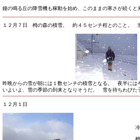
鐘の鳴る丘の降雪機も稼動を始め、このままの寒さが続くと
１２月７日 栂の森の積雪。 約４５センチ程とのこと。 
昨晩からの雪が朝には１数センチの積雪となる。 夜半には
いよいよ、雪の季節の到来となりそうだ。 雪を待ちわびた
１２月１日