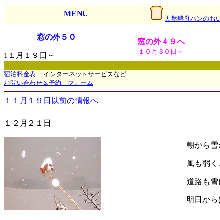
MENU
天然酵母パンのお
窓の外５０
窓の外４９へ
１０月３０日～
1１月１９日～
宿泊料金表
インターネットサービスなど
お問い合わせ＆予約 フォーム
１１月１９日以前の情報へ
１２月２１日
朝から雪
風も弱く
道路も雪
明日か