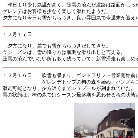
昨日より少し気温が高く、除雪の済んだ道路は路面がしっ
ゲレンデはお客様も少なく楽しく滑れたようだ。
夕方になり今日も雪がちらつき、良い雰囲気で今週末が迎え
１２月１７日
夕方になり、麓でも雪がちらつきだしてきた。
今シーズンは、雪の降り方は順調な滑り出しと言える。
圧雪の済んでいない所も多く残っていて、新雪滑走も楽しめ
１２月１６日 吹雪も収まり、ゴンドラリフト営業開始前
ゲレンデトップの栂の森を始め、ハンノキコース､
滑走可能となり、夕方遅くまでシュプールが刻まれていた。
雪の状態は、栂の森ではシーズン最盛期を思わせる程の状態