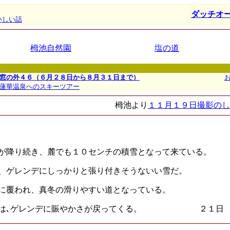
ダッチオ
いしい話
栂池自然園
塩の道
窓の外４６（６月２８日から８月３１日まで）
蓮華温泉へのスキーツアー
栂池より
１１月１９日撮影のし
が降り続き、麓でも１０センチの積雪となって来ている。
、ゲレンデにしっかりと張り付きそうないい雪だ。
に覆われ、真冬の滑りやすい道となっている。
らは､ゲレンデに賑やかさが戻ってくる。 ２１日 