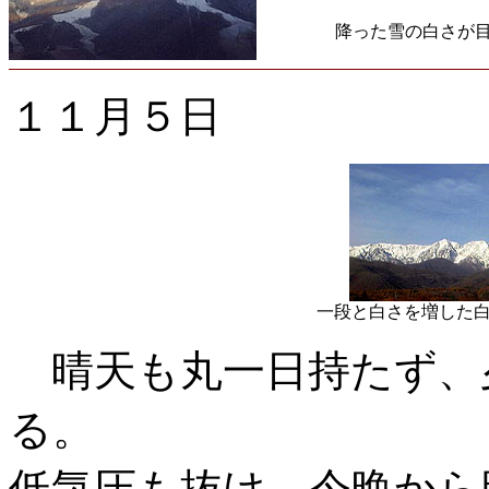
降った雪の白さが
１１月５日
一段と白さを増した
晴天も丸一日持たず、
る。
低気圧も抜け、今晩から