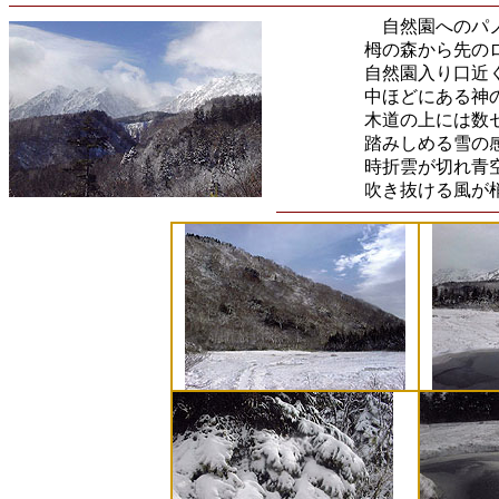
自然園へのパノ
栂の森から先の
自然園入り口近
中ほどにある神
木道の上には数
踏みしめる雪の
時折雲が切れ青
吹き抜ける風が