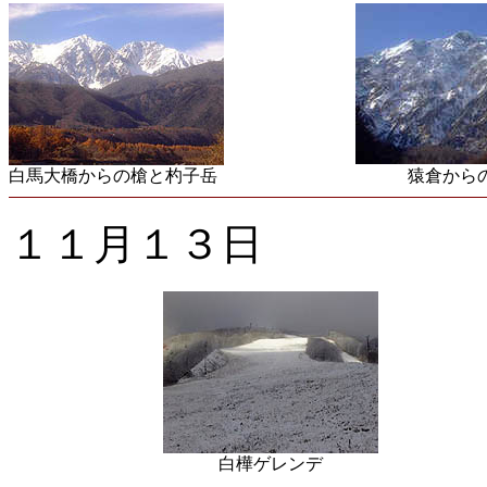
白馬大橋からの槍と杓子岳
猿倉からの
１１月１３日
白樺ゲレンデ