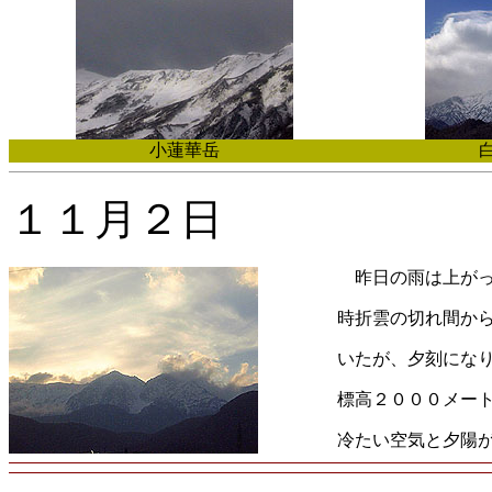
小蓮華岳
１１月２日
昨日の雨は上がっ
時折雲の切れ間か
いたが、夕刻にな
標高２０００メー
冷たい空気と夕陽