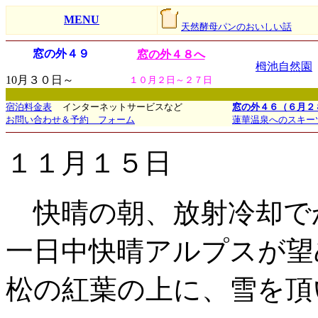
MENU
天然酵母パンのおいしい話
窓の外４９
窓の外４８へ
栂池自然園
10月３０日～
１０月２日～２７日
宿泊料金表
インターネットサービスなど
窓の外４６（６月２
お問い合わせ＆予約 フォーム
蓮華温泉へのスキー
１１月１５日
快晴の朝、放射冷却で
一日中快晴アルプスが望
松の紅葉の上に、雪を頂