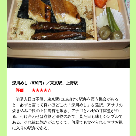
深川めし（830円）／東京駅、上野駅
評価 ★★★★☆
初購入日は不明。
東京駅
に出掛けて駅弁を買う機会がある
と、必ずと言って良いほどこの「深川めし」を選択。
アサリの
炊き込みご飯
の上に海苔を敷き、
アナゴとハゼの甘露
煮がの
る。付け合わせは煮物と漬物のみで、見た目も味もシンプルで
ある。それ故に飽きがこなくて、何度でも食べられるマサ
お気
に入りの駅弁
である。