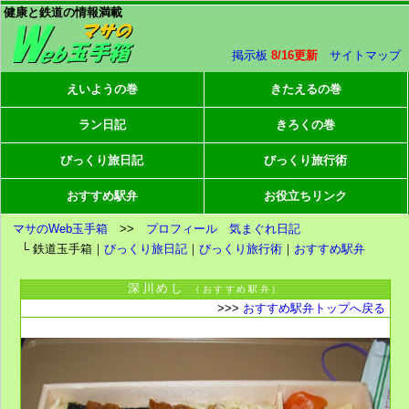
健康と鉄道の情報満載
掲示板
8/16更新
サイトマップ
えいようの巻
きたえるの巻
ラン日記
きろくの巻
びっくり旅日記
びっくり旅行術
おすすめ駅弁
お役立ちリンク
マサのWeb玉手箱
>>
プロフィール
気まぐれ日記
└ 鉄道玉手箱｜
びっくり旅日記
｜
びっくり旅行術
｜
おすすめ駅弁
深川めし
（おすすめ駅弁）
>>>
おすすめ駅弁トップへ戻る