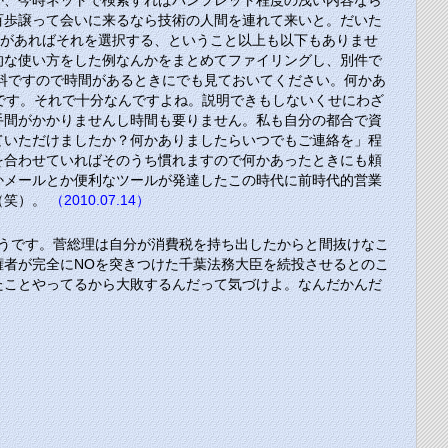
か、今時ネットで検索すればパンフレット程度の浅い内容なら
百歩譲って会いに来るなら技術の人間を連れて来いと。だいた
のがあればそれを選択する、ということ以上も以下もありませ
的な使い方をした例なんかをまとめてファイリングし、別件で
資料ですので時間があるときにでも見ておいてください。何かあ
です。それで十分なんですよね。説明できもしないくせにわざ
手間がかかりませんし時間も要りません。私も自分の都合で資
ていただけましたか？何かありましたらいつでもご連絡を」程
を合わせていればそのうち慣れますので何かあったときにも頼
かメールとか便利なツールが発達したこの時代に前時代的営業
（笑）。
（2010.07.14）
うです。菅総理は自分が消費税を持ち出したからと間抜けなこ
者が完全にNOを突きつけた千葉法務大臣を続投させるとのこ
たことやってるから大敗するんだって気づけよ。なんだかんだ