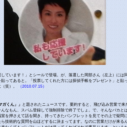
援しています！」とシールで登場。が、落選した岡部さん（左上）には
を貼ってあると。「投票してくれた方には探偵手帳をプレゼント」と貼
に（笑）。
（2010.07.15）
マガくん」」
と題されたニュースです。要約すると、飛び込み営業で来
そんなもん、スパム登録して強制排除で終了でしょ。で、そんなバカと
議室を押さえて話を聞き、持ってきたパンフレットを見てその上で疑問
たら技術的な質問を山ほどするに決まってます。なのに営業だけが来る