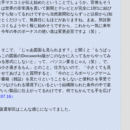
大手マスコミが伝え始めたということでしょうか。官僚もそう
は世界の非常識を貫いて新聞とテレビとが完全に1対1に結び
すら知ってるわけですから当然新聞社ならずっと以前から)知
せとくだけって、無責任にもほどがありますね。まあ、所詮新
スコミもようやく報じ始めそうですから、これから一気に来年
、今年の冬のボーナスの使い道は変更必至ですよ（笑）。
と。そこで、「じゃあ図面も見られます？」と聞くと「もうばっ
図面のDocuworks版がこのなかに入ってるからやってみ
dで読める形式にしないと」って、パソコン要るじゃん（笑）。で、
そんなの小さ過ぎるもん」とのこと。仕方ないので、「小さくても見
慢させてあげようと質問すると、「今のところボーリングゲーム
子書籍（雑誌）を見たりということをしないと便利さを享受で
につなげられる環境下にいるという結構限られた条件の中で楽
がいい製品に仕上がってるわけです。何でもかんでも手を広げ
07.16）
阪選挙区はこんな感じになってました。