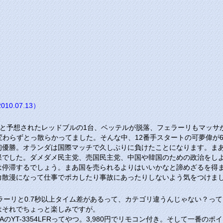
010.07.13）
ーと予想されたレッドブルの1台、ベッテルが脱落、フェラーリもマッ
相変わらずとっ散らかってました。そんな中、12番手スタートの可夢偉
初優勝。オランダは国際マッチで久しぶりに負けたことになります。ま
果でした。ダメダメ民主党、売国民主党、中国や韓国のための政治をし
は停滞するでしょう。まあ国を売られるよりはいいかなと諦めざるを得
力散漫になって仕事でポカしたり事故にあったりしないよう気をつけま
ェラーリと0.7秒以上タイム差があるって、カテゴリ違うんじゃない？っ
はそれでちょっと楽しみですが。
のYT-3354LFRってやつ。3,980円でリモコン付き。そして一番