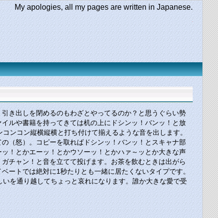
My apologies, all my pages are written in Japanese.
。引き出しを閉めるのもわざとやってるのか？と思うぐらい勢
ァイルや書籍を持ってきては机の上にドシンッ！バンッ！と放
ンコンコン縦横縦横と打ち付けて揃えるような音を出します。
ての（怒）。コピーを取ればドシンッ！バンッ！とスキャナ部
ーッ！とかエーッ！とかウソーッ！とかハァ～ッとか大きな声
！ガチャン！と音を立てて投げます。お茶を飲むときは出がら
ベートでは絶対に1秒たりとも一緒に居たくないタイプです。
しいを通り越してちょっと哀れになります。誰か大きな愛で受