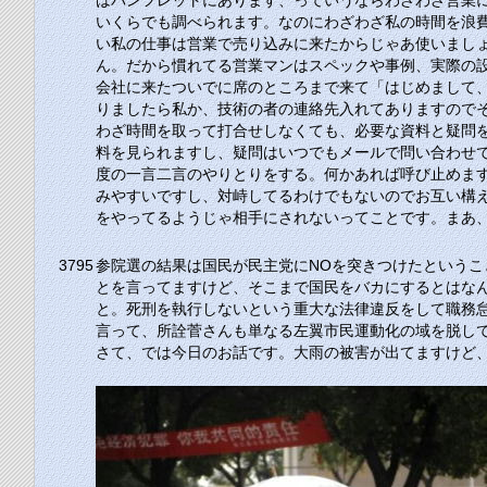
はパンフレットにあります、っていうならわざわざ営業
いくらでも調べられます。なのにわざわざ私の時間を浪
い私の仕事は営業で売り込みに来たからじゃあ使いましょ
ん。だから慣れてる営業マンはスペックや事例、実際の
会社に来たついでに席のところまで来て「はじめまして、
りましたら私か、技術の者の連絡先入れてありますので
わざ時間を取って打合せしなくても、必要な資料と疑問
料を見られますし、疑問はいつでもメールで問い合わせ
度の一言二言のやりとりをする。何かあれば呼び止めま
みやすいですし、対峙してるわけでもないのでお互い構
をやってるようじゃ相手にされないってことです。まあ
3795
参院選の結果は国民が民主党にNOを突きつけたという
とを言ってますけど、そこまで国民をバカにするとはな
と。死刑を執行しないという重大な法律違反をして職務
言って、所詮菅さんも単なる左翼市民運動化の域を脱し
さて、では今日のお話です。大雨の被害が出てますけど