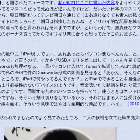
前」
と題されたニュースです。
私が6/21にここに書いた内容
をようやく
ってるマスコミだって死ぬほど遅いんですけど。だいたい日本のマスコミ
から、朝日新聞だってテレビ朝日を通じて（まあ通じなくても素人の私で
サイトにちょろっと「朝日は指摘したもんね」とアリバイ的な記事を載
が間違ってると言われればそれまでですが。というわけで、無責任なマ
の夏のボーナス貰ってからでギリギリ間に合うと思ってたそこのお父さん
合せの最中に「iPadえぇでぇ～、あれあったらパソコン要らへんもん」
で」と言うので、すかさずUSBメモリを差し出して「じゃあ今見てるこの
orksも無理やなぁ。一旦パソコンに入れてiTunesで転送してiPa
うので私のPHSで件のDocuworks形式の図面を見せると「あかん、
ところで、iPadで何やってるんですか？」とiPadでできることを自
あまり必要性のないデバイスのようです。音楽聴いたり動画を見たり電
スのようです。同期するためのパソコンを持ってて、使うときはネット
いですね。そういう割り切りをしているから、それにはまる人には受け
一線を画す、そういう意味ではやはり画期的な商品です、ハイ。
（2010.
が貼られてましたのでよく見てみたところ、二人の候補を立てた民主党大