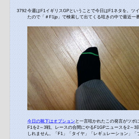
3792
今週はF1イギリスGPということで今日はF1ネタを。
たので「＃F1jp」で検索して出てくる呟きの中で最近一
今日の靴下はオプション
と一言呟かれたこの発言がツボ
F1を2～3戦、レースの合間にやるF1GPニュースを
しれません。「F1」「タイヤ」「レギュレーション」