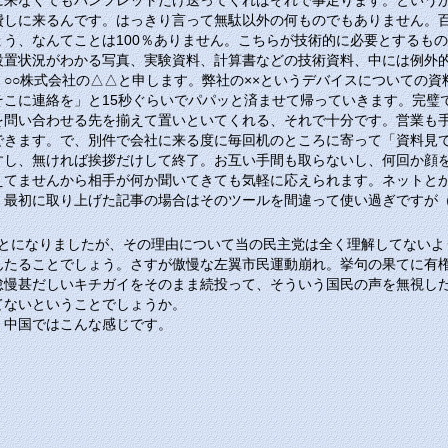
に来なくてもパンフレットだけ送ってくればそれで事足ります。という
費しに来るんです。はっきり言って無駄以外の何ものでもありません。
う、なんてことは100％ありません。こちらが技術的に必要とするも
設置状況がわかる写真、実験資料、計算書などの技術資料、中には例外
○○株式会社の△△と申します。弊社の××というデバイスについての
そこに連絡を」と15秒ぐらいでパパッと済ませて帰っていきます。完璧
を問い合わせる先を揃えて置いといてくれる、それで十分です。営業も
できます。で、別件で会社に来る度に毎回机のところに寄って「資料見
すし、無ければ挨拶だけして終了。お互い手間も取らないし、何回か顔
えてませんから相手が何か聞いてきても気軽に応えられます。ネットと
、最初に取り上げた記事の場合はそのツールを間違って使い過ぎですが
ことになりましたが、その理由について当の民主党は全く理解してないよ
んたることでしょう。さすが傲慢な左翼市民運動崩れ。挙句の果てに有権
怠慢甚だしいキチガイをそのまま続投って、そういう国民の声を無視し
てないということでしょうか。
、中国ではこんな感じです。