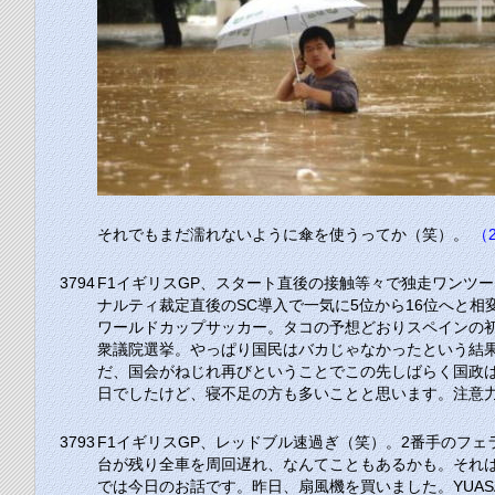
それでもまだ濡れないように傘を使うってか（笑）。
（2
3794
F1イギリスGP、スタート直後の接触等々で独走ワンツ
ナルティ裁定直後のSC導入で一気に5位から16位へと
ワールドカップサッカー。タコの予想どおりスペインの
衆議院選挙。やっぱり国民はバカじゃなかったという結
だ、国会がねじれ再びということでこの先しばらく国政
日でしたけど、寝不足の方も多いことと思います。注意
3793
F1イギリスGP、レッドブル速過ぎ（笑）。2番手のフ
台が残り全車を周回遅れ、なんてこともあるかも。それ
では今日のお話です。昨日、扇風機を買いました。YUASA