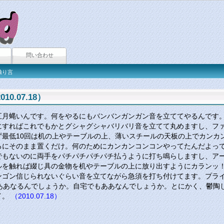
問い合わせ
独り言
10.07.18）
五月蝿いんです。何をやるにもバンバンガンガン音を立ててやるんです
にすればこれでもかとグシャグシャバリバリ音を立てて丸めますし、フ
ず最低10回は机の上やテーブルの上、薄いスチールの天板の上でカンカ
ろにそのまま置くだけ。何のためにカンカンコンコンやってたんだよっ
でもないのに両手をパチパチパチパチ払うように打ち鳴らしますし、ア
ルを触れば綴じ具の金物を机やテーブルの上に放り出すようにカランッ
ンゴン信じられないぐらい音を立てながら急須を打ち付けてます。プライ
とああなるんでしょうか。自宅でもああなんでしょうか。とにかく、鬱陶
イ。
（2010.07.18）