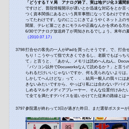
「どうするＴＶ局 アナログ終了、実は地デジ化３週間
ですけど、普段情報開示が遅いとか迅速な対応をとか言
つく資本関係にあるという異常事態になってるわけです
ってたわけです。なのにここにきてようやくネット上の
聞屋、テレビ屋ごときにモラルや正義なんかを求める方
6/30でアナログ放送終了が周知されるでしょう。来年
（2010.07.17）
3798
打合せの客先の一人がiPadを買ったそうです。で、打
ちり！こうやって指で大きくできるし、老眼でもばっちりや
て」と言うと、「あかん、メモリは読めへんねん。Docuw
「パソコン以外でDocuworksなんて読めるか？」と言
られるだけいいじゃないですか、何も見られないよりは。
しかしてへんけどな」って．．．結局一般人の我々には
きないみたいですから、やっぱり私には合わないデバイ
しめるマルチメディアプレーヤー、そんな位置付けみた
て全てを満たすデバイスを追いかけてた従来の路線とは
3797
参院選が終わって3日が過ぎた昨日、まだ選挙ポスター