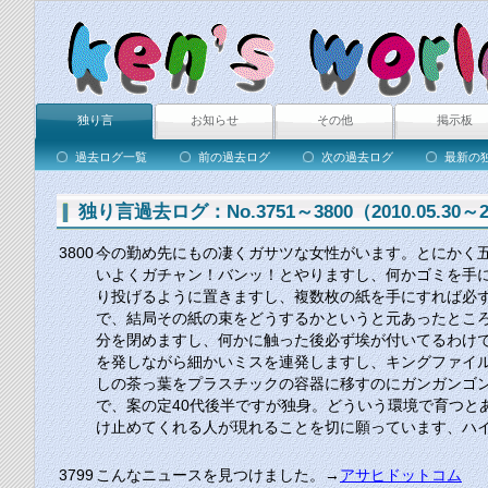
独り言
お知らせ
その他
掲示板
過去ログ一覧
前の過去ログ
次の過去ログ
最新の
独り言過去ログ：No.3751～3800（2010.05.30～20
3800
今の勤め先にもの凄くガサツな女性がいます。とにかく
いよくガチャン！バンッ！とやりますし、何かゴミを手
り投げるように置きますし、複数枚の紙を手にすれば必
で、結局その紙の束をどうするかというと元あったとこ
分を閉めますし、何かに触った後必ず埃が付いてるわけ
を発しながら細かいミスを連発しますし、キングファイ
しの茶っ葉をプラスチックの容器に移すのにガンガンゴ
で、案の定40代後半ですが独身。どういう環境で育つ
け止めてくれる人が現れることを切に願っています、ハ
3799
こんなニュースを見つけました。→
アサヒドットコム