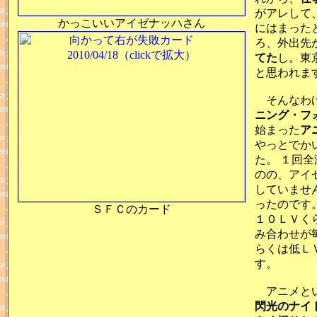
がアレして
かっこいいアイゼナッハさん
にはまった
ろ、外出先
てた
し。東
と思われま
そんなわけ
ニング・フ
始まった
ア
やっとでか
た。 １回
のの、アイ
していませ
ったのです
ＳＦＣのカード
１０ＬＶく
み合わせが
らくは低Ｌ
す。
アニメとい
閃光のナイ