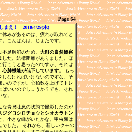
Page 64
 2010/4/29(木)
休みがあるのは、疲れが取れてと
す。こんばんは、じょたです。
不足解消のため、
大町の自然観察
ました
。結構距離がありました。ほ
て行こうと思ったのですが、それは
。
心肺機能が低下しています。
もっ
をしなければいけないのですな。そ
無いのですが。心拍数を上げてトレ
ればいいのでしょうか？でも、それ
いな。
な青息吐息の状態で撮影したのが
スジグロシロチョウとシオカラトン
と、小さな蜂がいたかな。甲虫類は
んでした。 それから、新しいクモの
かありました。オニグモっぽかった