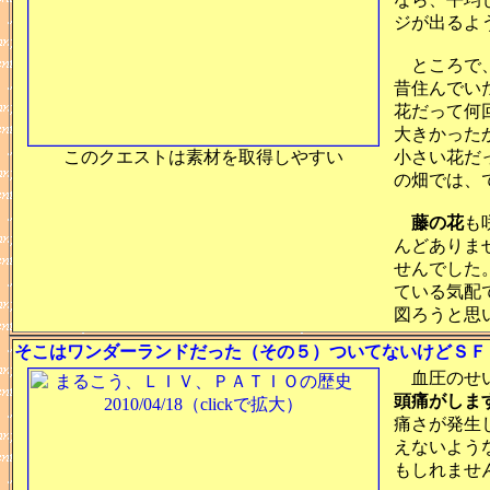
ジが出るよ
ところで
昔住んでい
花だって何
大きかった
このクエストは素材を取得しやすい
小さい花だ
の畑では、
藤の花
も
んどありま
せんでした
ている気配
図ろうと思
そこはワンダーランドだった（その５）ついてないけどＳＦＣとアニ
血圧のせい
頭痛がしま
痛さが発生
えないよう
もしれませ