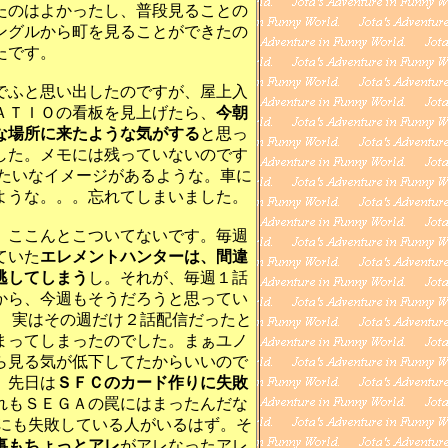
たのはよかったし、普段見ることの
ングルから町を見ることができたの
たです。
ふと思い出したのですが、屋上入
ＡＴＩＯの看板を見上げたら、
今朝
な場所に来たような気がする
と思っ
した。メモには残っていないのです
みたいなイメージがあるような。車に
ような。。。忘れてしまいました。
ここんとこついてないです。毎週
ていた
エレメントハンターは、間違
逃してしまう
し。それが、毎週１話
から、今週もそうだろうと思ってい
、 実はその週だけ２話配信だったと
まってしまったのでした。まぁユノ
ら見る気が低下してたからいいので
、先日は
ＳＦＣのカード作りに失敗
れもＳＥＧＡの罠にはまったんだな
他にも失敗している人がいるはず。そ
事もちょっとアレ
がアレなったアレ