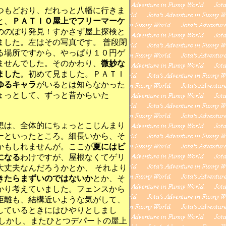
もどおり、だれっと八幡に行きま
と、
ＰＡＴＩＯ屋上でフリーマーケ
ののぼり発見！すかさず屋上探検と
ました。左はその写真です。 普段閉
る場所ですから、やっぱり１０円ゲ
ませんでした。そのかわり、
微妙な
ました
。初めて見ました。ＰＡＴＩ
ゆるキャラ
がいるとは知らなかった
ょっとして、ずっと昔からいた
は、全体的にちょっとこじんまり
ーといったところ。細長いから、そ
かもしれませんが。ここが
夏にはビ
になる
わけですが、屋根なくてゲリ
大丈夫なんだろうかとか、 それより
きたらまずいのではないか
とか、そ
かり考えていました。フェンスから
距離も、結構近いような気がして、
しているときにはひやりとしまし
、しかし、またひとつデパートの屋上