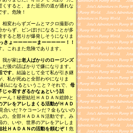
暫くすると、また近所の道が通れな
です。危険！
相変わらずズームとマクロ撮影の
分からず、ピンぼけになることが多
発すると怒りが爆発しそうになりま
っきょーーーーーまーーーーー！！
す。これまた危険であります。
、我が家は
老人ばかりのロージンズ
んだ後の話ばかりで嫌になります。
話です
。結論として全て私が引き継
が、私が死ぬと全部わやになりま
無縁仏になるということ？それで、
母
子じゃ若すぎるかなぁという話
かーん！秘密結社ＨＡＤＡＮ総帥と
のアレをアレしまくる活動がＨＡＤ
 見合いだ？ケコーンだ？金もないの
んの。全部ＨＡＤＡＮ活動です。み
国の、いや、世界のアレをアレしま
結社ＨＡＤＡＮの活動を頼むぞ！
危