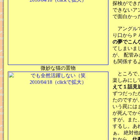
探検ができ
できないア
で面白かっ
アングルで
り口からＰ
の夢でこん
てしまいま
が、 配管
も関係する
微妙な猫の置物
ところで、
楽しみにし
えて１話見
ずつだった
たのですが
いう罠には
が死んでか
すが。また
するし。あ
ぁ。 絶対
れから、
仕