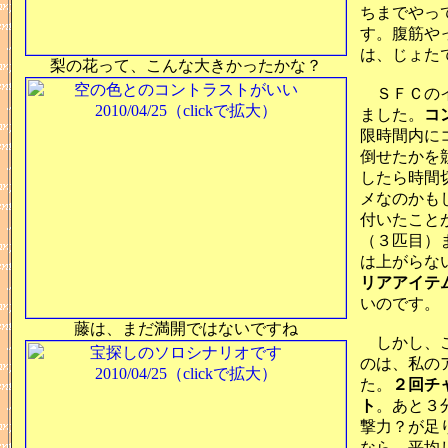
ちまでやっ
す。腹筋や
は、じょた
梨の花って、こんな大きかったかな？
ＳＦＣのイ
ました。
コ
限時間内に
倒せたかを
したら時間
メなのかも
付いたこと
（３匹目）
は上がらな
リアアイテ
いのです。
藤は、まだ満開ではないですね
しかし、こ
のは、私の
た。
２回チ
ト
。あと３
撃力？が足
なら、平均