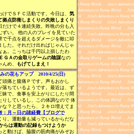
けでＳＦＣ活動です。今日は、
気
て拠点防衛しまくりの失敗しまくり
日だけで４連続失敗。昨晩の分も入
むずい。 他の人のプレイを見ていた
撃で千点を超えるダメージを敵に叩
ました。それだけ出ればじゃんじゃ
なぁ。こっちは千円以上損したわ
ＥＧＡの金取りゲームの陰謀
なの
ゃんめ、
もげてしまえ！
の花もアップ 2010/4/25(日)
頭痛と腹痛Ｐです。声もおかし
が落ちているようです。最近は、ず
三昧で、食事を安上がりにしたり間
たりしているし、この体調なので 体
かな？と思ったら、２キロ増えてま
考：月～日の諸経費【ブログで
くり。運動量も減っているからだな
からは運動の記録もつけようか
っと動けば、脇腹の筋肉痛がみぞお