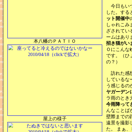
今日もいつ
した。する
ット開催中
しゃれこみ
ざされてい
ームはあり
本八幡のＰＡＴＩＯ
招き猫がい
Ｏにこんな
です。（ひ
の？）
訪れた感想
しているな
う感じるの
ヤガーデン
ラ雨のとき
今雨降って
んなことば
壁際までの
屋上の様子
遠景を撮影
た。 まぁ