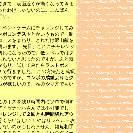
てきて、表面近くが痛くなってきま
ったわけじゃないのに。こんばん
です。
ベントゲームにチャレンジしてみ
ンボコンテスト
とかいうもので、制
コースをまわり、どれだけ沢山敵を
競います。 先日、これにチャレンジ
切れになったので、低レベルではダ
しれないと思ったのですが、ふと気
があり、試してみたらラストボス
まで行きました。 この方法だと成績
いのですが、
コンボの成績よりもク
ムが欲しい
ので、私のやり方でもい
のボスを残り時間内にソロで倒す
アイゼナッハさんでは不可能でし
ャレンジして２回とも時間切れアウ
分くらいほしい！ やはりレベル＝攻
りないのかもしれません。雑魚相手
して３００～４００くらいのダメー