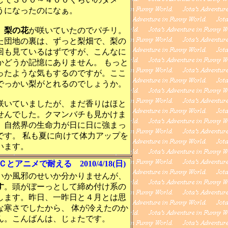
うになったのになぁ。
、
梨の花
が咲いていたのでパチリ。
た団地の裏は、ずっと梨畑で、梨の
回も見ているはずですが、こんなに
かどうか記憶にありません。 もっと
ったような気もするのですが。ここ
でっかい梨がとれるのでしょうか。
咲いていましたが、まだ香りはほと
せんでした。クマンバチも見かけま
。自然界の生命力が日に日に強まっ
です。 私も夏に向けて体力アップを
います。
メで耐える 2010/4/18(日)
か風邪のせいか分かりませんが、
す
。頭がぼーっとして締め付け系の
します。昨日、一昨日と４月とは思
な寒さでしたから、 体が冷えたのか
ん。こんばんは、じょたです。