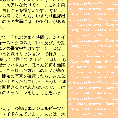
、まぁアレなわけですよ。これも罠
と言わざるを得ないです。 なにし
から帰ってきたら、
いきなり血尿出
京のあの方面には、絶対何かがある
す。
で、今気の休まる時間は、
シャイ
ォース・クロス
のプレイ及び、今期
ニメの鑑賞中だけ
です。ＳＦＣは、
い竜と戦うミッションまで行きまし
全滅して２回目でクリア。とはいうも
ゼナッハさんは、ほとんど何も活躍
ん。ご一緒した方たちのＬＶが高か
。開始の写真を確認したら、みんな
らい上の人たちでした。 そういう組
毎回起きるとは思えないので、しば
Ｖのミッションをしようと思いま
えば、今期は
エンジェルビーツ
と
トレイド
を見ています。あとは、
大