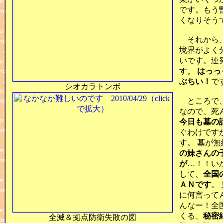
です。もう
くなりそう
それから、
境界がよく
いです。連
す。
はっっ
ぶちい！
で
シオカラトンボ
ところで
なので、死
今日も墓の
ぐわけです
す。 墓が
の妹さんの
が
…！！い
して、
全国
ＡＮです
。
に何言って
んなー！全
くる、
秘密
全滅＆拠点防衛失敗の図