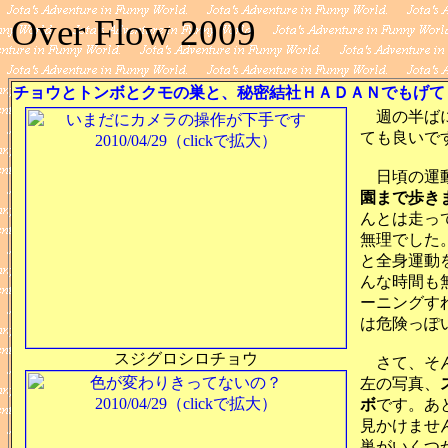
Over Flow 2009
チョウとトンボとクモの巣と、秘密結社ＨＡＤＡＮでもげてしまえ！
週の半ばに
ても良いで
日頃の運動
園まで歩き
んとは走っ
無理でした
と全身運動
んな時間も
ーニングす
は危険っぽ
スジグロシロチョウ
さて、そん
左の写真、
ボ
です。あ
見かけませ
巣がいくつ