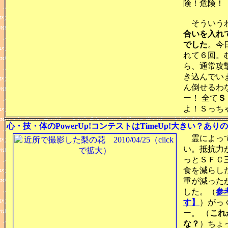
険！危険！
そういうわ
合いを入れ
でした
。今
れて６回。
ら、通常攻
き込んでい
ん倒せるわ
ー！ 全て
Ｓ
よ！Ｓっち
心・技・体のPowerUp!コンテストはTimeUp!大きい？ありのみ
霊によって
い。抵抗力
っとＳＦＣ
食を減らし
重が減った
した。（
参
す】
）がっ
ー。 （
これ
な？
）ちょ