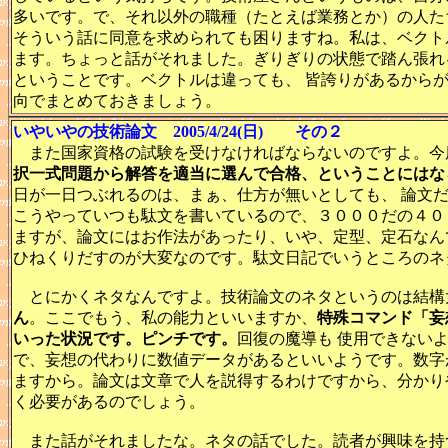
多いです。で、それ以外の職種（たとえば業務とか）の人た
そういう話に同意を求められても困りますね。私は、ベクト
ます。ちょっと話がそれました。ぎりぎりの状態で踏ん張れ
ということです。ベクトルは違っても、 皆誇りがあるから
向でまとめておきましょう。
いやいやの技術論文 2005/4/24(日) その２
また国家資格の試験を受けなければならないのですよ。今
択一式問題から解答を適当に選んで合格、ということにはな
日が一日つぶれるのは、まぁ、仕方が無いとしても、 論文
こうやっていつも駄文を書いているので、３０００だの４０
ますが、論文にはお作法があったり、いや、定型、定石なん
ひねくりだすのが大変なのです。駄文日記でいうところのネ
とにかくネタなんですよ。技術論文のネタというのは結構
ん
。ここでもう、私の能力といいますか、
特殊コマンド「妄
いった状況です。ピンチです。
回復の魔導も 使用できない
で、妄想の代わりに数値データがあるといいようです。数字
ますから。論文は文章で人を説得するわけですから、分かり
く必要があるのでしょう。
また話がそれましたな。ネタの話でした。読者が興味を持