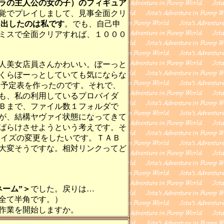
ラの主人公の女の子）のフィギュア
覚でプレイしまして、見事全面クリ
を出したのは私です
。でも、自己申
ミスで全面クリアすれば、１０００
人美女店員さんかわいい。ぼーっと
くらぼーっとしていても気にならな
に予定表を作ったのです。それで、
も、私の利用しているプロバイダ
Ｂまで、ファイル数１フォルダで
が、結構ヤヴァイ状態になってきて
ばらけさせようという考えです。そ
サイズの変更をしたいです。ＴＡＢ
大変そうですな。相対リンクってど
ーム”＞
でした。戻りは…
全て半角です。）
作業を開始しますか。