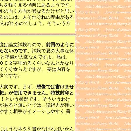
ちを軽く見る傾向にあるようです。
ルの向く方向が異なるだけだと思い
るのには、人それぞれの理由がある
がんばれるのでしょう。そういう方
度は論文試験なので、
前回のように
らないのです
。試験で夏の大事な休
だと準備が大変なんですよ。私は、
００文字埋めるくらいなんとかなり
てくそ食らえですが、 要は内容を
タですな。
大変です。まず、
想像では書けませ
想」が使用できません。特技封印と
よ！という状況です。そういうわけ
があると無いとでは、説得力が違い
やすく相手がイメージしやすく 書
つようなネタを書かなければいかん