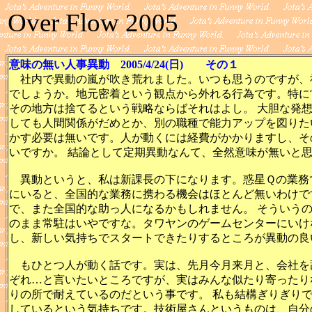
Over Flow 2005
意味の無い人事異動 2005/4/24(日) その１
社内で異動の嵐が吹き荒れました。いつも思うのですが、
でしょうか。地元密着という観点から外れる行為です。特に
その地方は捨てるという戦略ならばそれはよし。 大胆な発
しても人間関係がだめとか、別の職種で能力アップを図りた
かす必要は無いです。人が動くには経費がかかりますし、そ
いですか。 結論として定期異動なんて、全然意味が無いと
異動というと、私は新課長の下になります。惑星Ｑの業務
にいると、全国的な業務に携わる機会はほとんど無いわけで
で、また全国的な助っ人になるかもしれません。 そういう
のまま常駐はいやですな。タワヤンのゲームセンターにいけ
し、新しい気持ちでスタートできたりするところが異動の良
もひとつ人が動く話です。実は、先月今月来月と、会社を
ぞれ…と言いたいところですが、実はみんな似たり寄ったり
りの所で耐えているのだという事です。 私も結構ぎりぎり
しているという気持ちです。技術屋さんというものは、自分