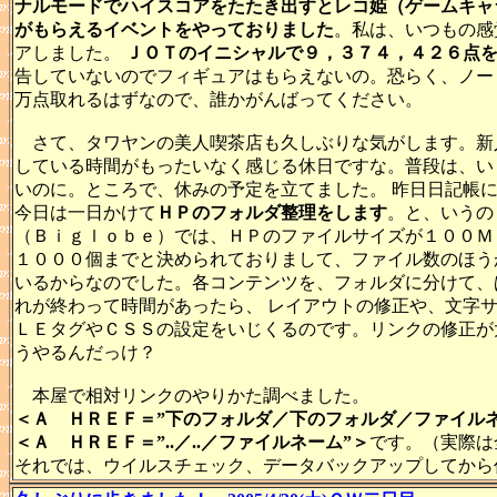
ナルモードでハイスコアをたたき出すとレコ姫（ゲームキャ
がもらえるイベントをやっておりました
。私は、いつもの感
アしました。
ＪＯＴのイニシャルで９，３７４，４２６点
告していないのでフィギュアはもらえないの。恐らく、ノー
万点取れるはずなので、誰かがんばってください。
さて、タワヤンの美人喫茶店も久しぶりな気がします。新
している時間がもったいなく感じる休日ですな。普段は、い
いのに。ところで、休みの予定を立てました。 昨日日記帳
今日は一日かけて
ＨＰのフォルダ整理をします
。と、いうの
（Ｂｉｇｌｏｂｅ）では、ＨＰのファイルサイズが１００Ｍ
１０００個までと決められておりまして、ファイル数のほう
いるからなのでした。各コンテンツを、フォルダに分けて、
れが終わって時間があったら、 レイアウトの修正や、文字
ＬＥタグやＣＳＳの設定をいじくるのです。リンクの修正が
うやるんだっけ？
本屋で相対リンクのやりかた調べました。
＜Ａ ＨＲＥＦ＝”下のフォルダ／下のフォルダ／ファイルネ
＜Ａ ＨＲＥＦ＝”..／..／ファイルネーム”＞
です。（実際は
それでは、ウイルスチェック、データバックアップしてから