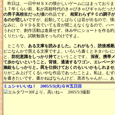
昨日は、一日中ＭＳＸの懐かしいゲームにはまっておりま
１７年くらい前、私が高校時代のきゃぴきゃぴギャルだった
の男子高校生だった頃
の作品です。
相変わらずＰＣの調子
るのが悲しい
ですが、起動してしばらくは音が出るので、懐
なみに、ＤＶＤを見ていても音が聞こえなくなるので、ハー
うわけで、創作活動は進展せず。休み中にショートを作る約
くりたいな。試験勉強そっちのけですよ。
ところで、
ある文庫を読みました。これがもう、読後感最
ビニなんかで買える文庫ですよ。いろいろ書くとネタバレに
と、
防犯意識をしっかり持て
ということです。
深夜、携帯
て歩かないということ。背後、通過するワゴン、エレベータ
施錠もしっかりと。罠を仕掛けておくのもいいかもしれませ
りがこみ上げてくるいやな作品であったことよ。私は、むず
を書きたいです。書かねばならんけど、黒衣ちゃんが…。あ
ミュシャいいね！ 2005/5/3(火)ＧＷ五日目