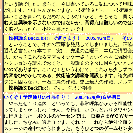
という話でした。恐らく、今日書いている日記について興味
がします。つまらんからですな。 技術論文だって、技術屋
無いことを書いてもだめなんじゃないかと。そもそも、
書く
む人は興味を示さないのではないか、高得点は難しいのでは
く暇があったら、小説を書きたいです。
「技術論文BackFire!」で逝きます！ 2005/4/24(日) その
ということで、ネタの宝庫を発見してしまいました。正確
通八苦書という本です。実は、先週の金曜日、本店で講習会
夫、かも？
これならママもオッケーさ！
という本を ご紹介
ハクションを読んでおくと、一般論文のネタに困らないとい
いのであります。
これだ！というわけで、これから少しずつ
内容をひやかしてみる、技術論文講座を開設します。
論文試
タにも困らない、一石二鳥の作戦。史上最大の作戦、ノルマ
「
技術論文BackFire!
」です。 乞うご期待！
いくぞ！予定通りの作品作り！ 2005/4/29(金)ＧＷ初日
やったぜ１０連休！といっても、非常呼集がかかる可能性
ってしまうかもしれません。今日は、いつもどおりタワヤン
に行きました。
ボウルのゲーセンでは、 虫姫さまがＧＷサ
ました
。ちなみに通常３です。それで、これなら絶対全面ク
ステージの途中でやられました。
もうひとつのゲームセンタ