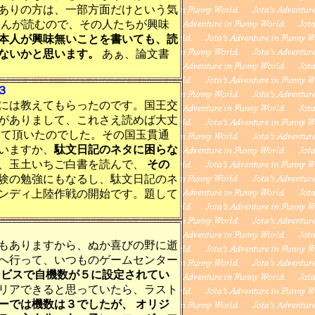
ありの方は、一部方面だけという気
さんが読むので、その人たちが興味
本人が興味無いことを書いても、読
ないかと思います。
あぁ、論文書
３
には教えてもらったのです。国王交
がありまして、これさえ読めば大丈
して頂いたのでした。その国玉貫通
いますか、
駄文日記のネタに困らな
、玉土いちご白書を読んで、
その
験の勉強にもなるし、駄文日記のネ
ンディ上陸作戦の開始です。題して
もありますから、ぬか喜びの野に逝
へ行って、いつものゲームセンター
ービスで自機数が５に設定されてい
リアできると思っていたら、ラスト
ーでは機数は３でしたが、 オリジ