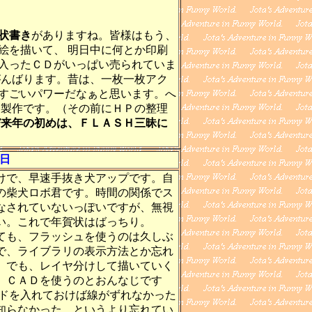
状書き
がありますね。皆様はもう、
絵を描いて、 明日中に何とか印刷
入ったＣＤがいっぱい売られていま
がんばります。昔は、一枚一枚アク
すごいパワーだなぁと思います。へ
Ｈ製作です。（その前にＨＰの整理
び来年の初めは、ＦＬＡＳＨ三昧に
初日
で、早速手抜き犬アップです。自
の柴犬ロボ君です。時間の関係でス
なされていないっぽいですが、無視
い。これで年賀状はばっちり。
も、フラッシュを使うのは久しぶ
で、ライブラリの表示方法とか忘れ
。でも、レイヤ分けして描いていく
、ＣＡＤを使うのとおんなじです
ッドを入れておけば線がずれなかった
知らなかった、というより忘れてい