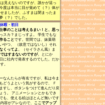
姿は見えないのですが、誰かが這っ
今度は本当に目が覚めて（？）体が
させましたが、ふすまは閉まったま
夢（？）でした。
始休暇・初日
仕事のことは考えるまい！と、思っ
っスカ？まじっすよ。 学生でもな
作ること
です。世間では、妹葉萌
いやつ、 （故意ではないし）それ
なくってよ
。（セイラさん風）ま
事ではすまないのですが
。とにか
日に社内で発表するのでした。だか
です。
ーなんたらが有名ですが、私は今ま
もどうよという気がするので、 Ｆ
ますし、ボタンをつけて進んだり戻
ょう。 アニメーションとかもでき
でも、使える絵はほとんど無いです
内容がアレなので、
ここでアップ