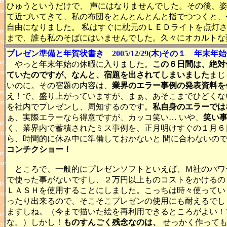
ひゅうというだけで、 声にはなりませんでした。その後、
て近づいてきて、私の布団をとんとんとんと指でつつくと、
自由になりました。 私はすぐに枕元のＬＥＤライトを点灯
まで、誰も私のそばにはいませんでした。久々にオカルトな
プレゼン準備と年賀状書き 2005/12/29(木)その１ 年末年
やっと年末年始の休暇に入りました。
この６日間は、絶対
ていたのですが、なんと、宿題を出されてしまいました
まじ
いのに。その宿題の内容は、
業界のエラー事例の発表資料を
え！で、盛り上がっていますが、まぁ、あそこまでひどくな
を社内でプレゼンし、周知するのです。
私自身のエラーでは
ぁ、実際エラーなら得意ですが、カッコ笑い… いや、
笑い
く、業界内で蓄積されたミス事例を、正月明けすぐの１月６
ら、時間的に休み中に準備しておかないと 間に合わないの
コンチクショー！
ところで、一般的にプレゼンソフトといえば、Ｍ社のパワ
で使った事がないですし、２万円以上ものコストをかけるの
ＬＡＳＨを使用することにしました。こっちは時々使ってい
ったり出来るので、そこそこプレゼンの使用にも耐えるでし
ますしね。（今まで描いた絵を再利用できるところがよい！
な。）しかし！
ものすんごく残念なのは、
せっかく作っても