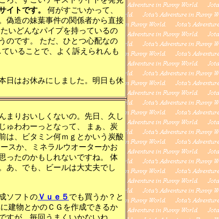
サイトです。
何がすごいかって、
。偽造の妹葉事件の関係者から直接
ったいどんなパイプを持っているの
うのです。 ただ、ひとつ心配なの
していることで、よく訴えられんも
本日はお休みにしました。明日も休
んまりおいしくないの。先日、久し
じゅわわーっとなって、 まぁ、炭
前は、ビタミン何ｍｇとかいう炭酸
ュースか、ミネラルウオーターかお
思ったのかもしれないですね。 体
。あ、でも、ビールは大丈夫でし
成ソフトの
Ｖｕｅ５
でも買うか？と
れに建物とかのＣＧを作成できるか
ですが、毎回うまくいかないね。