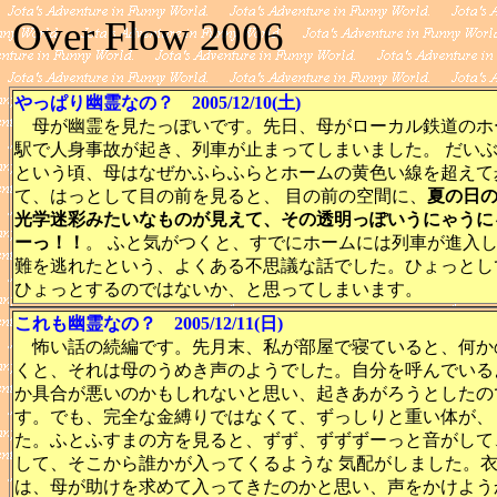
Over Flow 2006
やっぱり幽霊なの？ 2005/12/10(土)
母が幽霊を見たっぽいです。先日、母がローカル鉄道のホ
駅で人身事故が起き、列車が止まってしまいました。 だい
という頃、母はなぜかふらふらとホームの黄色い線を超えて
て、はっとして目の前を見ると、 目の前の空間に、
夏の日
光学迷彩みたいなものが見えて、その透明っぽいうにゃうに
ーっ！！
。 ふと気がつくと、すでにホームには列車が進入
難を逃れたという、よくある不思議な話でした。ひょっとし
ひょっとするのではないか、と思ってしまいます。
これも幽霊なの？ 2005/12/11(日)
怖い話の続編です。先月末、私が部屋で寝ていると、何か
くと、それは母のうめき声のようでした。自分を呼んでいる
か具合が悪いのかもしれないと思い、起きあがろうとしたの
す。でも、完全な金縛りではなくて、ずっしりと重い体が、
た。ふとふすまの方を見ると、ずず、ずずずーっと音がして
して、そこから誰かが入ってくるような 気配がしました。
は、母が助けを求めて入ってきたのかと思い、声をかけよう