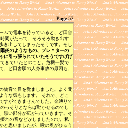
Page 57
ームで電車を待っていると、ど田舎
ぶ時間がたって、そろそろ動き出す
歩き出してしまったそうです。そし
の陽炎のようなもの、プレ＊ターの
ゃに引っ張られていたそうですげげ
してきていたとのこと。危機一髪で
て、ど田舎駅の人身事故の原因も、
の物音で目を覚ましました。よく聞
ような気もします。 それで、どこ
ですができませんでした。金縛りで
 のっそりとならば動かせるのでし
、黒い部分が広がっていきます。そ
衣擦れの音などがしましたので。私
かと思いましたが、喉の奥がひゅう