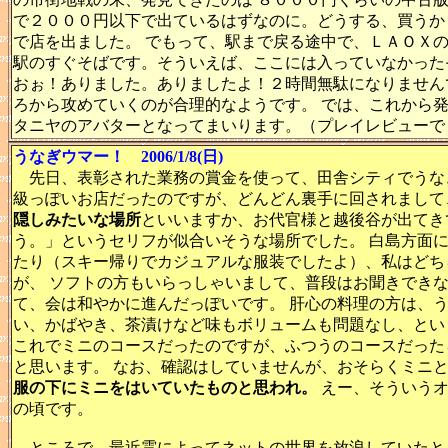
で２０００円以下で出ているはずなのに。どうする、買うか
で店を出ました。 でもって、駅まで戻る途中で、ＬＡＯＸ
駅のすぐそばです。そういえば、ここには入っていなかった
おぉ！ありました。ありましたよ！２時間無駄になりません
ろから攻めていくのが合理的なようです。 では、これから
タニヤのアバターとなってまいります。（プレイレビューで
うなぎウマー！ 2006/1/8(日)
先日、表彰された業務の賞金を使って、田舎シティでうな
級っぽいお店だったのですが、どんどん裏手に回されまして
隠しみたいな場所
といいますか、お代官様と越後谷が出てき
う。」というセリフが似合いそうな場所でした。 白島方面
たり（スキー帰りでカジュアルな服装でしたよ）、私はどち
が、 ソフトの方もいらっしゃいまして、普段はお聞きでき
て、会は和やかに進んだっぽいです。 肝心の料理の方は、
い、かばやき、茶漬けなど味もボリュームも問題なし、とい
これでミニのコースだったのですが、ふつうのコースだった
と思います。 なお、確認はしていませんが、おそらくミニ
服の下にミニをはいていたものと思われ。
えー、そういうオ
の頃です。
ところで、最近霊によってネットの世界を放浪していたと