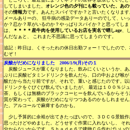
してしまいました。
オレンジ色の夕刊にも載っていた、あの
その
情報力
です。あんたスパイですか？と言いたくなります
メールありーの、 狂牛病の感染データありーのでして、い
か？忍か？草がいるのか？やっぱりスパイか？と思ってしま
は、
＊＊＊＊産牛肉を使用しているお店を実名で晒しage
、
んだなぁと、 これまた不思議に思ってしまうのです。
追記：昨日は、くそったれの休日出勤フォー！でしたので、
むぞ！
炭酸がだめになりました 2006/1/9(月)その１
炭酸ジュースが重くなりました。飲みにくいというか、あ
ぶりに炭酸ビタミンドリンクを飲んだら、口の中および喉が
酸だから当たり前ですが、それで、重いと感じたのです。以
ドリンクをぐびぐび飲んでいましたが、 最近は１００％ジ
茶、もしくは無糖のブラックコーヒーを飲んでいるからそう
質が変わって、炭酸がだめになりつつあるのかもしれません
た。アルコールで麻痺するのかも。
少し予算的に余裕が出てきたっぽいので、３ＤＣＧ景観作
思ったけどやめました。どうせすぐ作業に入れないし、 そ
分からないからです。Ｓｈａｄｅ６で建物ＣＧ作ればいいの