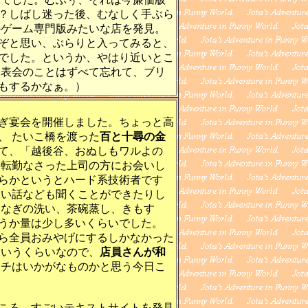
？しばし迷った後、むなしく手ぶら
のゲーム専門版みたいな店を発見。
ぞと思い、ぶらりと入ってみると、
でした。というか、やはり近いとこ
発表会のことはずべて忘れて、ブリ
もするかなぁ。）
ぎ宴会を開催しました。ちょっと高
、 たいこ橋を渡った
百と十尋の金
て、「越後谷、おぬしもワルよの
に転勤なさった上司の方にお会いし
らかというとハード系技術者です
ない話なども聞くことができたりし
うなぎの洗い、茶碗蒸し、きもす
うか量は少し多いくらいでした。
ら全員おみやげにするしかなかった
というくらいなので、
店員さんが和
チはいかがなものかと思う今日こ
ころ、すごいテキストサイトを発見