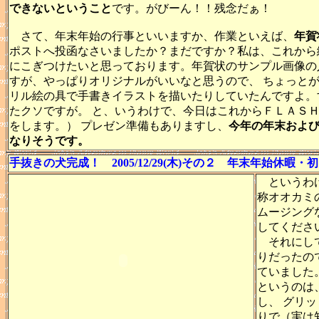
できないということ
です。がびーん！！残念だぁ！
さて、年末年始の行事といいますか、作業といえば、
年賀
ポストへ投函なさいましたか？まだですか？私は、これから
にこぎつけたいと思っております。年賀状のサンプル画像の
すが、やっぱりオリジナルがいいなと思うので、 ちょっと
リル絵の具で手書きイラストを描いたりしていたんですよ。
たクソですが。 と、いうわけで、今日はこれからＦＬＡＳ
をします。） プレゼン準備もありますし、
今年の年末およ
なりそうです。
手抜きの犬完成！ 2005/12/29(木)その２ 年末年始休暇・
というわけ
称オオカミ
ムージング
してくださ
それにして
りだったの
ていました
というのは
し、 グリ
りで（実は