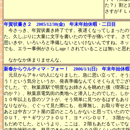
た？）割と
さすがＦＬ
年賀状書き２ 2005/12/30(金) 年末年始休暇・二日目
今さっき、年賀状書き終了です。夜遅くなってしまったの
た。久しぶりに大量に文字を書いたので手が痛いです。 さ
思いきや、いろいろと準備しないといけないんですね。ネッ
でも、エラー事例がさらしage！されていることは無いと思
なかなか休まりませんな。
新春からウルティマ・フォー！ 2006/1/1(日) 年末年始休
元旦からアキバの人になりました。急に思い立って、そう
う！という気分というか、発表準備なんてくそくらえでござ
でした。で、秋葉原駅で明度なお姉さんを眺めた後（喫茶は
のか？）、秋葉原電気街の奥地へと潜入したのでした。しか
１０年以上も昔のソフトが、そう簡単に見つかるはずもあり
なりながら、ぐぐって見た際にも、在庫無し、お取り寄せと
あとは中古ソフト屋の霊のところしかないと思っていたので
ＯＵＴ、ヤ＊ギワソフトＯＵＴ、ヨ＊バシＯＵＴ、 ３階か
もだめでした。というより、ここは、２階もあだるてぃでな
の市街地戦の末、発見できたのは ８０００円くらいの中古