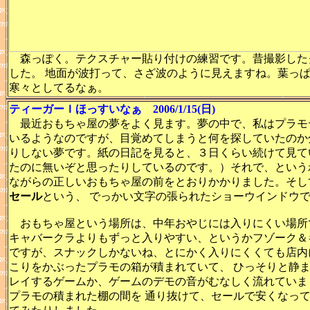
森っぽく。テクスチャー貼り付けの練習です。昔撮影した
した。 地面が波打って、さざ波のように見えますね。葉っ
寒々としてるなぁ。
ティーガーＩほっすいなぁ 2006/1/15(日)
最近おもちゃ屋の夢をよく見ます。夢の中で、私はプラモ
いるようなのですが、目覚めてしまうと何を探していたのか
りしない夢です。紙の日記を見ると、３日くらい続けて見て
たのに無いぞと思ったりしているのです。）それで、という
ながらの正しいおもちゃ屋の前をとおりかかりました。そし
セール
という、 でっかい文字の張られたショーウインドウ
おもちゃ屋という場所は、中年おやじには入りにくい場所
キャバークラよりもずっと入りやすい、というかフゾーク＆
ですが、スナックしかないね、とにかく入りにくくても店内
こりをかぶったプラモの箱が積まれていて、 ひっそりと静
レイするゲームか、ゲームのデモの音がむなしく流れていま
プラモの積まれた棚の間を 通り抜けて、セールで安くなっ