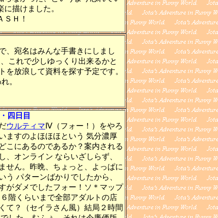
楽に描けました。
ＡＳＨ！
で、宛名はみんな手書きにしまし
て、これで少しゆっくり出来るかと
トを放浪して資料を探す予定です。
われ。
暇・四日目
だ
ウルティマ
Ⅳ（フォー！）をやろ
いますのよほほほという 気分濃厚
どこにあるのであるか？案内される
し、オンライン ならいざしらず、
ません。昨晩、ちょっと、よっぱに
いう パターンばかりでしたから、
すがダメでしたフォー！ソ＊マップ
ら６階くらいまで全部アダルトの店
くて？（セイラさん風）結局２時間
版でした。むふぅ、それは今廉価版