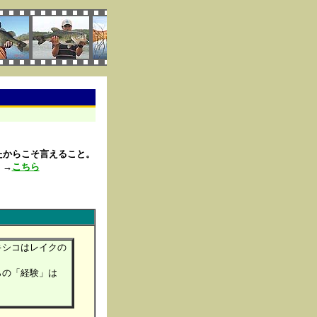
？
たからこそ言えること。
！→
こちら
キシコはレイクの
らの「経験」は
。