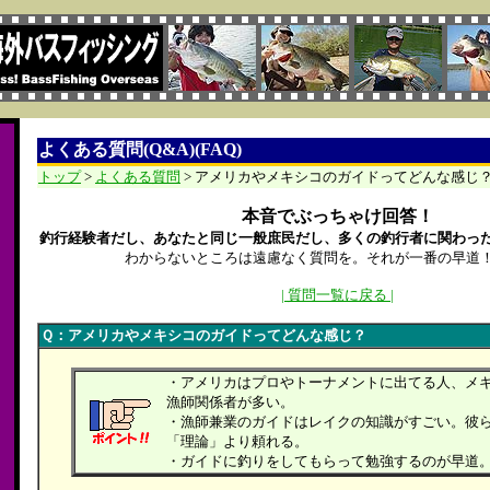
よくある質問(Q&A)(FAQ)
トップ
>
よくある質問
> アメリカやメキシコのガイドってどんな感じ
本音でぶっちゃけ回答！
釣行経験者だし、あなたと同じ一般庶民だし、多くの釣行者に関わっ
わからないところは遠慮なく質問を。それが一番の早道
| 質問一覧に戻る |
Ｑ：
アメリカやメキシコのガイドってどんな感じ？
・アメリカはプロやトーナメントに出てる人、メ
漁師関係者が多い。
・漁師兼業のガイドはレイクの知識がすごい。彼
「理論」より頼れる。
・ガイドに釣りをしてもらって勉強するのが早道