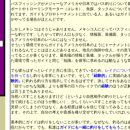
バスフィッシングがメジャーなアメリカや日本ではバス釣りについて
ボートやトローリングモーター（エレキ）、魚探、タックルについて
れてます。ガイドもプロやトーナメントに出ている人、あるいはガイ
がやってる場合がほとんどです。
しかしメキシコはそうじゃありません。メキシコ人にとってバスフィ
ーな釣りです。したがって釣り人口も少なく、情報面、装備面、タッ
もアメリカや日本のレベルにはなってません。
そういう環境ですからガイドもアメリカや日本のようにトーナメント
くれるなんてことはほとんどありません。地元の漁師や住人、その息
ってることが多くなります。最先端の情報と装備、タックルが揃うア
た環境で育ったガイドと同じ「知識」を彼等に求めるのは酷なような
でも彼らはずっとレイクと共に生活してきているため、
レイクについ
を持ってる
し釣りも非常にうまいです。そして
「経験的」
に実績のあ
験的」
に釣れる釣り方を指示してくれるはずです。決してそれをあな
「頭でっかちな知識」よりも彼等の日々のレイクでの
経験
のほうが正
は言うまでもありません。
当然ハズすこともありますけど（というより自然相手の釣りだしレイ
当て続けることのほうが難しい）、少しくらいハズすことがあっても
見切ってしまうのではなく、ある程度は彼らを信じて従ってみること
ます。その上で、自分の考えや直感を織り交ぜて釣りをしていけばい
基本的にガイドは釣りをしないことが多いです。なぜなら、釣るのは
役だからです。でも、私達は
ガイドにも一緒に釣りをしてもらう
こと