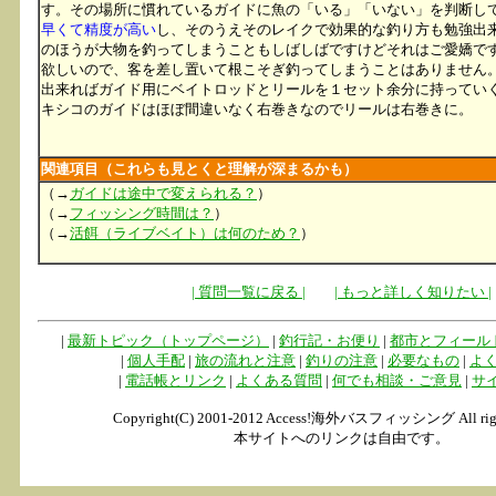
す。その場所に慣れているガイドに魚の「いる」「いない」を判断し
早くて精度が高い
し、そのうえそのレイクで効果的な釣り方も勉強出
のほうが大物を釣ってしまうこともしばしばですけどそれはご愛嬌で
欲しいので、客を差し置いて根こそぎ釣ってしまうことはありません
出来ればガイド用にベイトロッドとリールを１セット余分に持ってい
キシコのガイドはほぼ間違いなく右巻きなのでリールは右巻きに。
関連項目（これらも見とくと理解が深まるかも）
（→
ガイドは途中で変えられる？
）
（→
フィッシング時間は？
）
（→
活餌（ライブベイト）は何のため？
）
| 質問一覧に戻る |
| もっと詳しく知りたい |
|
最新トピック（トップページ）
|
釣行記・お便り
|
都市とフィール
|
個人手配
|
旅の流れと注意
|
釣りの注意
|
必要なもの
|
よ
|
電話帳とリンク
|
よくある質問
|
何でも相談・ご意見
|
サ
Copyright(C) 2001-2012 Access!海外バスフィッシング All rights
本サイトへのリンクは自由です。