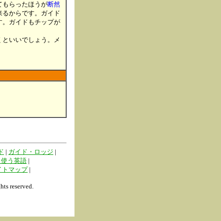
てもらったほうが
断然
来るからです。ガイド
す。ガイドもチップが
。
くといいでしょう。メ
ド
|
ガイド・ロッジ
|
く使う英語
|
イトマップ
|
 reserved.