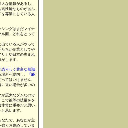
膨大な情報があるし、
も高性能なものがあふ
ドを専業にしている人
ッシングはまだマイナ
クル面、どれをとって
に出ている人がやって
子たちが副業としてや
メリカや日本の恵まれ
気がします。
て恐ろしく豊富な知識
る場所へ案内し、
「経
どってはいけません。
解に近い場合が多いの
クが広大なダムなので
そこで彼等の技量をを
は非常に重要だと思い
いと思います。
あなたで、あなたが主
を強くお薦めしていま