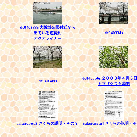
dc040333s 大阪城公園付近から
出ている遊覧船
dc040334s
アクアライナー
dc040356s ２００３年４月３
dc040349s
ヤマザクラも満開
sakurasetu3 さくらの説明・その３
sakurasetu4 さくらの説明・