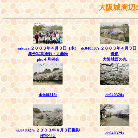
大阪城周辺
sakura ２００３年４月３日（木）
dc040307s ２００３年４月３
集合写真撮影・近藤氏
撮影
pkc４月例会
大阪城西の丸
dc040318s
dc040320s
dc040327s ２００３年４月３日撮影
dc040329s
桜宮付近