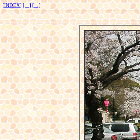
[INDEX]
[←]
[→]