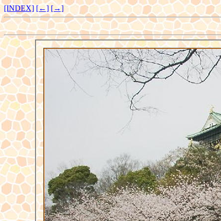
[INDEX]
[←]
[→]