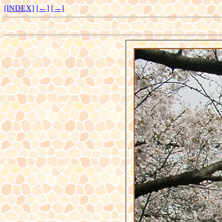
[INDEX]
[←]
[→]