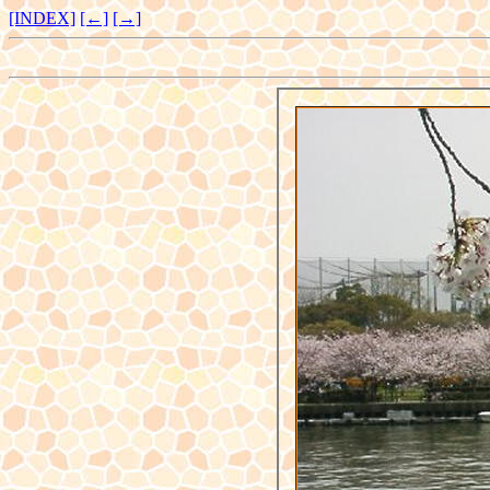
[INDEX]
[←]
[→]