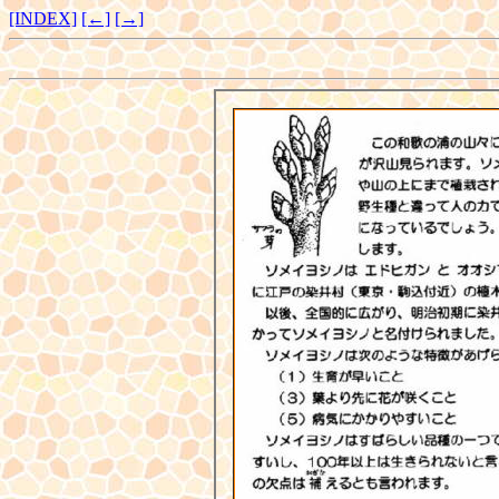
[INDEX]
[←]
[→]