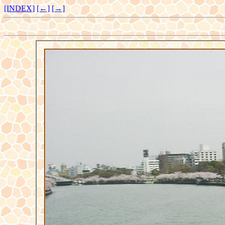
[INDEX]
[←]
[→]