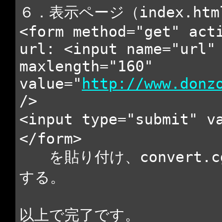
６．表示ページ（index.h
<form method="get" act
url: <input name="url"
maxlength="160"
value="
http://www.donz
/>
<input type="submit" 
</form>
を貼り付け、convert.
する。
以上で完了です。