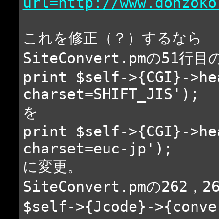
url=http://www.donzoko
これを修正（？）するなら
SiteConvert.pmの51行目
print $self->{CGI}->he
charset=SHIFT_JIS');
を
print $self->{CGI}->he
charset=euc-jp');
に変更。
SiteConvert.pmの262，
$self->{Jcode}->{conv