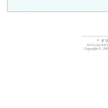
＊
ド
当ＨＰにおける全
Copyright © 20