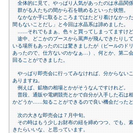
全体的に見て、やっぱり人気があったのは水晶関係
群がる人たちの間から石を眺めるといった状態。
なかなか手に取るところまではたどり着けなかった
間もないことだし」と今回は水晶系は諦めました。
……それでもまぁ、色々と買ってしまってますけ
途中、どこかのブースから罵声が飛んできたりして
いる場所もあったのには驚きましたが（ビールのド
あったので、仕方ないのかなぁ…）、何とか、第二
回ることができました。
やっぱり即売会に行ってみなければ、分からないこ
ありますね。
例えば、鉱物の相場とかがそうなんですけれど。
普段、通販や電網競売とかで自分が入手した石は相
かどうか……知ることができるので良い機会だった
次の大きな即売会は７月中旬。
その時はもう少しお財布の紐を締めつつ、でも、素
きたらいいな、と思っています。