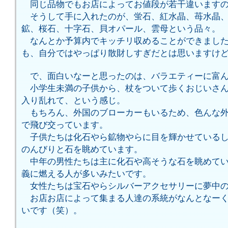
同じ品物でもお店によってお値段が若干違いますの
そうして手に入れたのが、蛍石、紅水晶、苺水晶、
鉱、桜石、十字石、貝オパール、雲母という品々。
なんとか予算内でキッチリ収めることができました
も、自分ではやっぱり散財しすぎだとは思いますけど^
で、面白いなーと思ったのは、バラエティーに富ん
小学生未満の子供から、杖をついて歩くおじいさん
入り乱れて、という感じ。
もちろん、外国のブローカーもいるため、色んな外
で飛び交っています。
子供たちは化石やら鉱物やらに目を輝かせているし
のんびりと石を眺めています。
中年の男性たちは主に化石や高そうな石を眺めてい
義に燃える人が多いみたいです。
女性たちは宝石やらシルバーアクセサリーに夢中
お店お店によって集まる人達の系統がなんとなーく
いです（笑）。