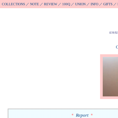
COLLECTIONS
／
NOTE
／
REVIEW
／
100Q
／
UNION
／
INFO
／
GIFTS
／
鉱物蒐
C
＊
Report
＊