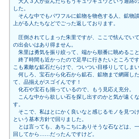
大人３人が並んだらもうギュウギュウという通路の
した。
そんな中でもパワフルに鉱物を物色する人、鉱物談
上がる人たちなどでごった返しております。
圧倒されてしまった朱里ですが、ここで怯んでいて
の出会いはあり得ません。
朱里は勇気を振り絞って、端から順番に眺めること
終了時間も近かったので足早に行きたいところです
こも素敵な鉱石だらけで、ついつい目移りしてしま
何しろ、宝石から化石から鉱石、鉱物まで網羅した
て、品揃えがスゴイんです！
化石や宝石も揃っているので、もう見応え充分。
こんな中から欲しい石を探し出すのかと気が遠くな
す。
そこで、私はとにかく良いなと感じるモノを見つけ
という基本方針で回りました。
とは言っても、あちこちにありそうな石などは、一
回してから……だったんですけど。