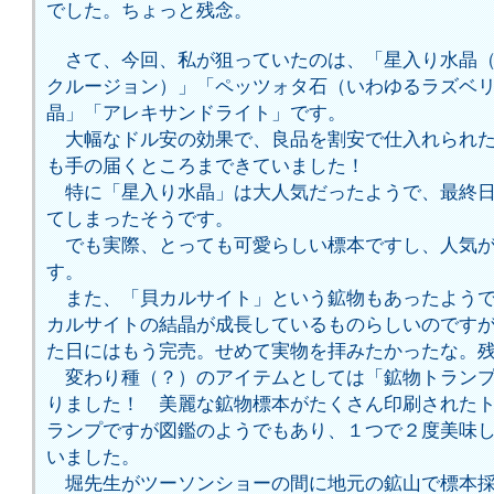
でした。ちょっと残念。
さて、今回、私が狙っていたのは、「星入り水晶（
クルージョン）」「ペッツォタ石（いわゆるラズベ
晶」「アレキサンドライト」です。
大幅なドル安の効果で、良品を割安で仕入れられた
も手の届くところまできていました！
特に「星入り水晶」は大人気だったようで、最終日
てしまったそうです。
でも実際、とっても可愛らしい標本ですし、人気が
す。
また、「貝カルサイト」という鉱物もあったようで
カルサイトの結晶が成長しているものらしいのです
た日にはもう完売。せめて実物を拝みたかったな。
変わり種（？）のアイテムとしては「鉱物トランプ
りました！ 美麗な鉱物標本がたくさん印刷された
ランプですが図鑑のようでもあり、１つで２度美味
いました。
堀先生がツーソンショーの間に地元の鉱山で標本採