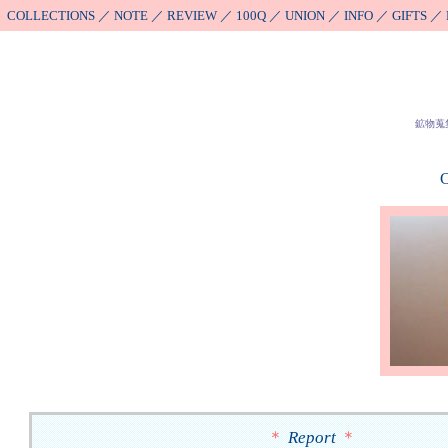
COLLECTIONS
／
NOTE
／
REVIEW
／
100Q
／
UNION
／
INFO
／
GIFTS
／
鉱物蒐
C
＊
Report
＊