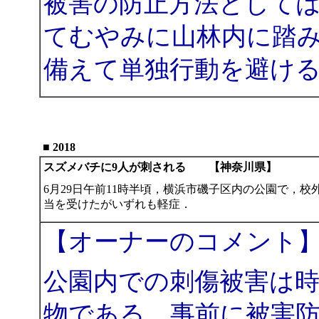
被害の防止方法として
てむやみに山林内に踏
備えて単独行動を避け
■ 2018
スズメバチに9人が刺される 【神奈川県】
6月29日午前11時半頃，横浜市磯子区内の公園で，校
当を受けたがいずれも軽症．
【オーナーのコメント
公園内での刺傷被害は
物である．事前に被害