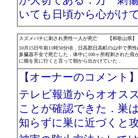
が大切である．万一刺
いても日頃から心がけ
スズメバチに刺され男性一人が死亡 【和歌山県】
10月15日午前11時50分頃，日高郡日高町の山中で男
多臓器不全で死亡した．体中に100ヶ所程刺された
に畑を見に行くと言って朝から出かけていた．
【オーナーのコメント
テレビ報道からオオス
ことが確認できた．巣
知らずに巣に近づくと