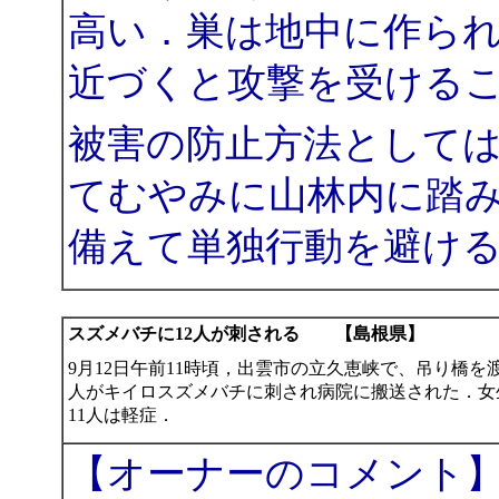
高い．巣は地中に作ら
近づくと攻撃を受ける
被害の防止方法として
てむやみに山林内に踏
備えて単独行動を避け
スズメバチに12人が刺される 【島根県】
9月12日午前11時頃，出雲市の立久恵峡で、吊り橋を
人がキイロスズメバチに刺され病院に搬送された．女
11人は軽症．
【オーナーのコメント