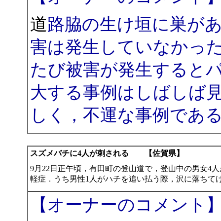
道
路脇の生け垣に巣が
害は発生していなかっ
たび被害が発生すると
大する事例はしばしば
しく，不運な事例であ
スズメバチに4人が刺される 【佐賀県】
9月22日正午頃，有田町の登山道で，登山中の男女4
軽症．うち男性1人がハチを追い払う際，沢に落ちて
【オーナーのコメント