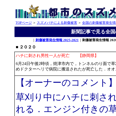
TOPページ
＞
スズメバチによる刺傷被害
＞
全国の刺傷被害発生情
新聞記事で見る全国の刺
｜
刺傷被害発生情報 2025-2021
｜
刺傷被害発生情報 2020-
■ ２０２０
ハチに刺され男性一人が死亡 【静岡県】
6月24日午後2時頃，焼津市内で，トンネルのり面で草
めドクターヘリで病院に搬送されたが死亡した．オオ
【オーナーのコメント
草刈り中にハチに刺さ
れる．エンジン付きの