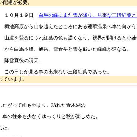
い配慮が必要。
１０月１９日
白馬の峰にまた雪が降り、見事な三段紅葉と
栂池高原から山を越えたところにある蓮華温泉へ車で向かう
山道を登るにつれ紅葉の色も濃くなり、視界が開けると小蓮
から白馬本峰、旭岳、雪倉岳と雪を戴いた峰峰が連なる。
降雪直後の晴天！
この日しか見る事の出来ない三段紅葉であった。
っています。
したがって雨も弱まり、訪れた青木湖の
、車の往来も少なくゆっくりと秋が楽しめた。
れた。