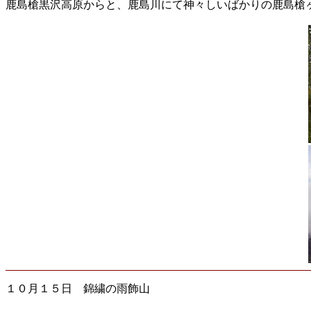
鹿島槍黒沢高原からと、鹿島川にて神々しいばかりの鹿島槍
１０月１５日 錦繍の雨飾山