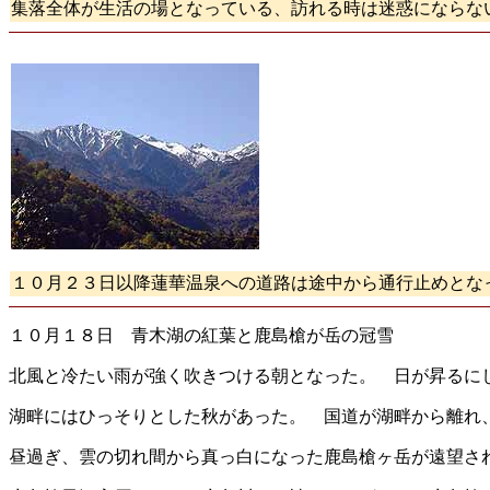
集落全体が生活の場となっている、訪れる時は迷惑にならな
１０月２３日以降蓮華温泉への道路は途中から通行止めとな
１０月１８日 青木湖の紅葉と鹿島槍が岳の冠雪
北風と冷たい雨が強く吹きつける朝となった。 日が昇るに
湖畔にはひっそりとした秋があった。 国道が湖畔から離れ
昼過ぎ、雲の切れ間から真っ白になった鹿島槍ヶ岳が遠望さ