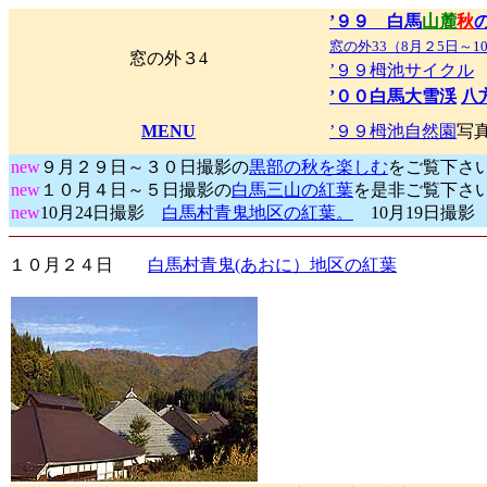
’９９ 白馬
山麓
秋
窓の外33（8月２5日～1
窓の外３4
’９９栂池サイクル
’００白馬大雪渓
八
MENU
’９９栂池自然園
写
new
９月２９日～３０日撮影の
黒部の秋を楽しむ
をご覧下さ
new
１０月４日～５日撮影の
白馬三山の紅葉
を是非ご覧下さ
new
10月24日撮影
白馬村青鬼地区の紅葉。
10月19日撮
１０月２４日
白馬村青鬼(あおに）地区の紅葉