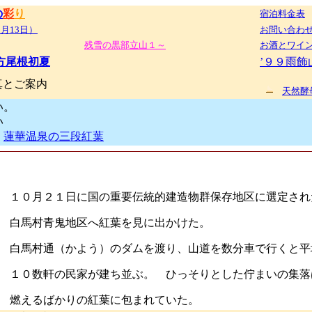
の
彩
り
宿泊料金表
0月13日）
お問い合わ
残雪の黒部立山１～
お酒とワイ
方尾根初夏
’９９雨飾
真とご案内
天然酵
い。
い
影
蓮華温泉の三段紅葉
１０月２１日に国の重要伝統的建造物群保存地区に選定され
白馬村青鬼地区へ紅葉を見に出かけた。
白馬村通（かよう）のダムを渡り、山道を数分車で行くと平
１０数軒の民家が建ち並ぶ。 ひっそりとした佇まいの集落
燃えるばかりの紅葉に包まれていた。