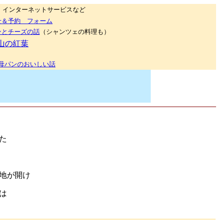
インターネットサービスなど
せ＆予約 フォーム
ンとチーズの話
（シャンツェの料理も）
山の紅葉
母パンのおいしい話
た
地が開け
は