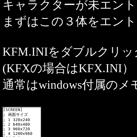
キャラクターが未エント
まずはこの３体をエント
KFM.INIをダブルクリ
(KFXの場合はKFX.INI）
通常はwindows付属の
[SCREEN]

; 画面サイズ

; 1 320x240

; 2 640x480

; 3 960x720

; 4 1280x960
