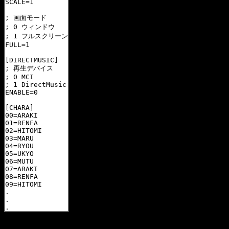
SCALE=1

; 画面モード

; 0 ウィンドウ

; 1 フルスクリーン

FULL=1

[DIRECTMUSIC]

; 再生デバイス

; 0 MCI

; 1 DirectMusic

ENABLE=0

[CHARA]

00=ARAKI

01=RENFA

02=HITOMI

03=MARU

04=RYOU

05=UKYO

06=MUTU

07=ARAKI

08=RENFA

09=HITOMI

.

.

.