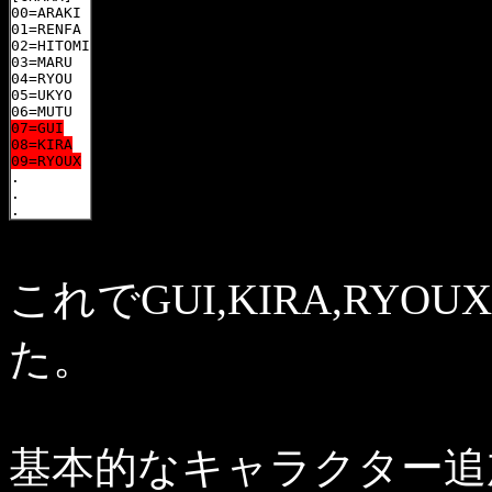
00=ARAKI

01=RENFA

02=HITOMI

03=MARU

04=RYOU

05=UKYO

06=MUTU
07=GUI

08=KIRA

09=RYOUX

.

.

.
これでGUI,KIRA,R
た。
基本的なキャラクター追