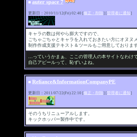
auter space 7
■
更新日：2010/11/12(Fri) 02:40 [
修正・削除
] [
管理者に通知
]
キャラの数は何やら膨大ですので、
ごちゃごちゃとキャラを入れておきたい方にオヌヌ
制作作成支援テキスト＆ツールもご用意しておりま
…っていうかまぁ、ここの管理人の本サイトなわけ
自己アピールって、恥ずいよね。
Reliance&InformationCompanyPE
■
更新日：2011/07/22(Fri) 22:10 [
修正・削除
] [
管理者に通知
]
そのうちリニューアルします。
キックホッパー製作中です。