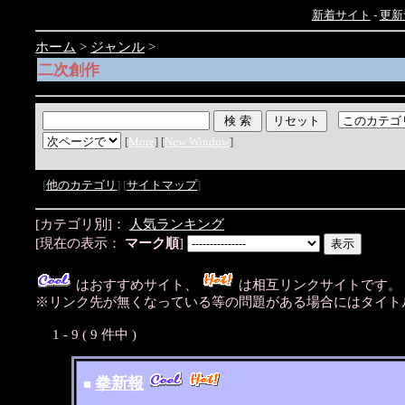
新着サイト
-
更新
ホーム
>
ジャンル
>
二次創作
[
More
] [
New Window
]
[
他のカテゴリ
] [
サイトマップ
]
[カテゴリ別]：
人気ランキング
[現在の表示：
マーク順
]
はおすすめサイト、
は相互リンクサイトです
※リンク先が無くなっている等の問題がある場合にはタイトル
1 - 9 ( 9 件中 )
拳新報
■