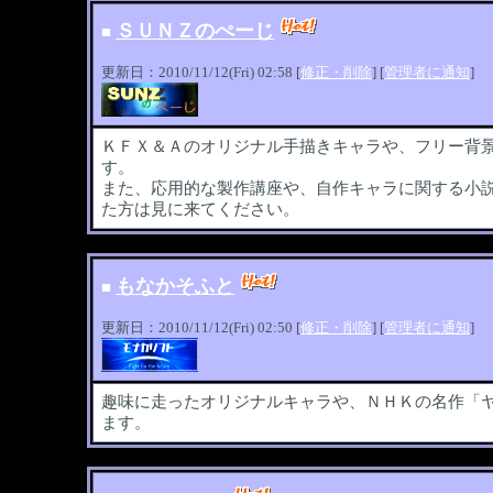
ＳＵＮＺのぺーじ
■
更新日：2010/11/12(Fri) 02:58 [
修正・削除
] [
管理者に通知
]
ＫＦＸ＆Ａのオリジナル手描きキャラや、フリー背
す。
また、応用的な製作講座や、自作キャラに関する小
た方は見に来てください。
もなかそふと
■
更新日：2010/11/12(Fri) 02:50 [
修正・削除
] [
管理者に通知
]
趣味に走ったオリジナルキャラや、ＮＨＫの名作「
ます。