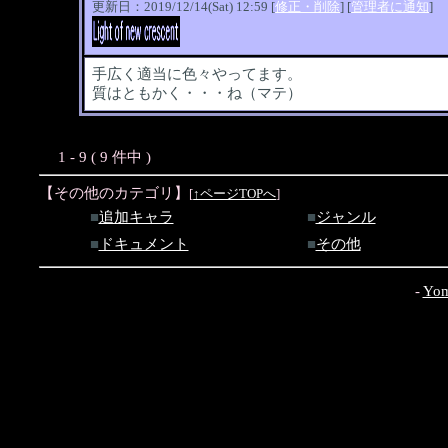
更新日：2019/12/14(Sat) 12:59 [
修正・削除
] [
管理者に通知
]
手広く適当に色々やってます。
質はともかく・・・ね（マテ）
1 - 9 ( 9 件中 )
【その他のカテゴリ】
[
↑ページTOPへ
]
■
追加キャラ
■
ジャンル
■
ドキュメント
■
その他
-
Yom