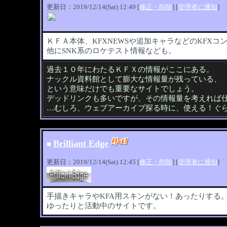
更新日：2019/12/14(Sat) 12:49 [
修正・削除
] [
管理者に通知
]
ＫＦＡ本体、KFXNEWSや追加キャラなどのKFXコ
他にSNK系のロケテスト情報なども。
過去１０年にわたるＫＦＸの情報がここにある。
ナックル資料館として膨大な情報量が残っている、
という意味だけでも重要なサイトでしょう。
デッドリンクも多いですが、その情報量を考えれば
…むしろ、ウェブアーカイブ探る時に、使える！ぐ
Brilliant Edge
■
更新日：2019/12/14(Sat) 12:45 [
修正・削除
] [
管理者に通知
]
手描きキャラやKFA用スキンがない！あったりする
ゆったりと活動中のサイトです。