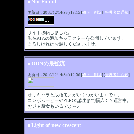
Not Found
■
更新日：2019/12/14(Sat) 13:15 [
修正・削除
] [
管理者に通知
]
サイト移転しました。
現在KFAの追加キャラクターを公開しています。
よろしければお越しくださいませ。
ODNの最強流
■
更新日：2019/12/14(Sat) 12:56 [
修正・削除
] [
管理者に通知
]
オリキャラと版権モノがいくつかいますです。
コンボムービーやZERO3講座まで幅広く？運営中。
おジャ魔女もいるでよ～♪
Light of new crescent
■