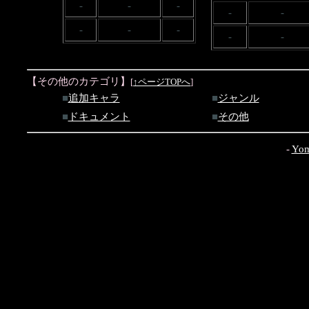
-
-
-
-
-
-
-
-
-
-
【その他のカテゴリ】
[
↑ページTOPへ
]
■
追加キャラ
■
ジャンル
■
ドキュメント
■
その他
-
Yom