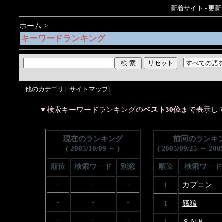
新着サイト
-
更新
ホーム
>
キーワードランキング
[
他のカテゴリ
] [
サイトマップ
]
▼検索キーワードランキングの
ベスト30位
まで表示し
現在のランキング
前回のランキ
( 2005/10/09 ～ )
( 2005/09/25 ～ 2005
順位
検索ワード
別窓
順位
検索ワード
-
-
-
1
カプコン
-
-
-
1
餓狼
-
-
-
1
ＳＮＫ