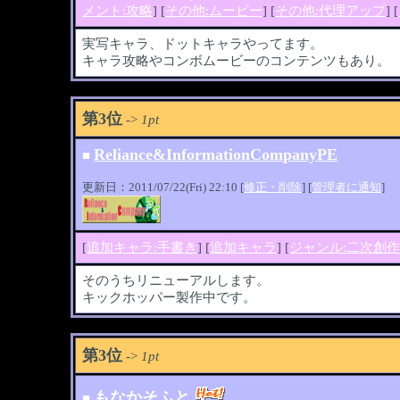
メント:攻略
] [
その他:ムービー
] [
その他:代理アップ
] [
実写キャラ、ドットキャラやってます。
キャラ攻略やコンボムービーのコンテンツもあり。
第3位
->
1pt
Reliance&InformationCompanyPE
■
更新日：2011/07/22(Fri) 22:10 [
修正・削除
] [
管理者に通知
]
[
追加キャラ:手書き
] [
追加キャラ
] [
ジャンル:二次創
そのうちリニューアルします。
キックホッパー製作中です。
第3位
->
1pt
もなかそふと
■