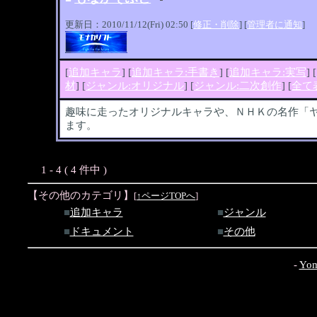
更新日：2010/11/12(Fri) 02:50 [
修正・削除
] [
管理者に通知
]
[
追加キャラ
] [
追加キャラ:手書き
] [
追加キャラ:実写
] [
材
] [
ジャンル:オリジナル
] [
ジャンル:二次創作
] [
全て
趣味に走ったオリジナルキャラや、ＮＨＫの名作「
ます。
1 - 4 ( 4 件中 )
【その他のカテゴリ】
[
↑ページTOPへ
]
■
追加キャラ
■
ジャンル
■
ドキュメント
■
その他
-
Yom