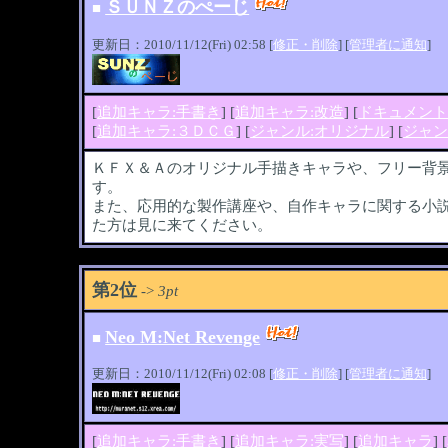
ＳＵＮＺのぺーじ
■
更新日：2010/11/12(Fri) 02:58 [
修正・削除
] [
管理者に通知
]
[
追加キャラ:手書き
] [
追加キャラ:改造
] [
ドキュメント
[
追加キャラ:３ＤＣＧ
] [
ジャンル:オリジナル
] [
ジャン
ＫＦＸ＆Ａのオリジナル手描きキャラや、フリー背
す。
また、応用的な製作講座や、自作キャラに関する小
た方は見に来てください。
第2位
->
3pt
Neo M:Net Revenge
■
更新日：2010/11/12(Fri) 02:08 [
修正・削除
] [
管理者に通知
]
[
追加キャラ:手書き
] [
追加キャラ:実写
] [
追加キャラ
] [