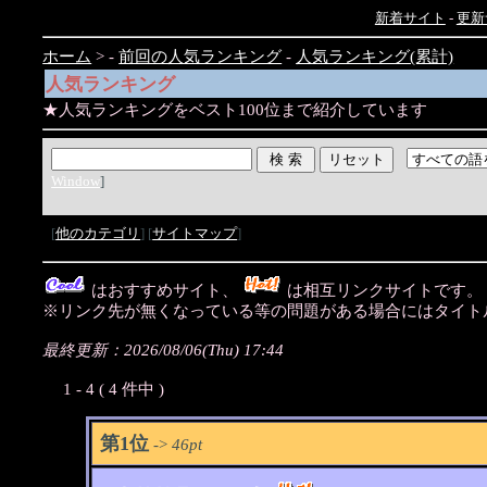
新着サイト
-
更新
ホーム
> -
前回の人気ランキング
-
人気ランキング(累計)
人気ランキング
★人気ランキングをベスト100位まで紹介しています
Window
]
[
他のカテゴリ
] [
サイトマップ
]
はおすすめサイト、
は相互リンクサイトです
※リンク先が無くなっている等の問題がある場合にはタイトル
最終更新：2026/08/06(Thu) 17:44
1 - 4 ( 4 件中 )
第1位
->
46pt