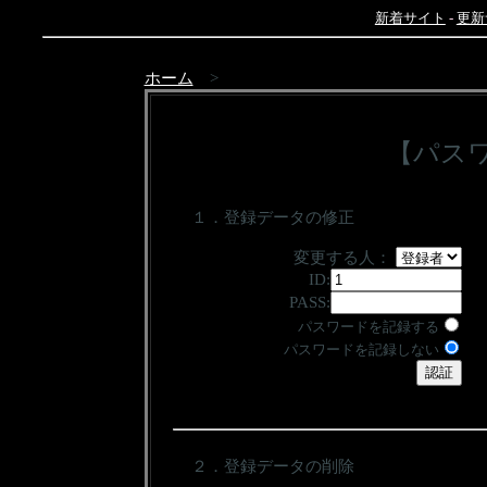
新着サイト
-
更新
ホーム
>
【パス
１．登録データの修正
変更する人：
ID:
PASS:
パスワードを記録する
パスワードを記録しない
２．登録データの削除