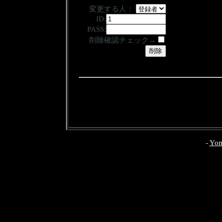
変更する人：
ID:
PASS:
削除確認チェック→
-
Yom