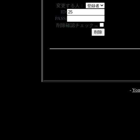
変更する人：
ID:
PASS:
削除確認チェック→
-
Yom