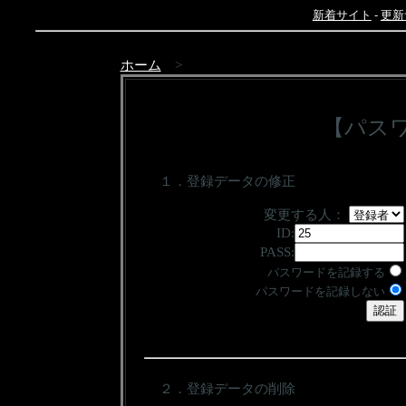
新着サイト
-
更新
ホーム
>
【パス
１．登録データの修正
変更する人：
ID:
PASS:
パスワードを記録する
パスワードを記録しない
２．登録データの削除