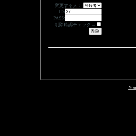
変更する人：
ID:
PASS:
削除確認チェック→
-
Yom