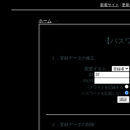
新着サイト
-
更新
ホーム
>
【パス
１．登録データの修正
変更する人：
ID:
PASS:
パスワードを記録する
パスワードを記録しない
２．登録データの削除