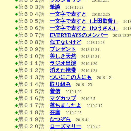
●
第６０２話
ブルジョワジー
2018.12.17
●
第６０３話
筆談
2018.12.23
●
第６０４話
一文字で表すと
2018.12.25
●
第６０５話
一文字で表すと（上田監督）
2018
●
第６０６話
一文字で表すと（ゆうさん）
2018
●
第６０７話
EVERYDAYSのメンバー
2018.12.2
●
第６０８話
似てないけど
2018.12.28
●
第６０９話
プレゼント
2018.12.31
●
第６１０話
美しき天然
2018.12.31
●
第６１１話
ラジオ出演
2019.1.20
●
第６１２話
消えた携帯
2019.1.21
●
第６１３話
ついにこの人にも
2019.1.21
●
第６１４話
取り組み
2019.1.23
●
第６１５話
着信
2019.1.29
●
第６１６話
マグカップ
2019.2.5
●
第６１７話
落ちましたよ
2019.2.17
●
第６１８話
在庫
2019.2.25
●
第６１９話
なつぞら
2019.4.1
●
第６２０話
ローズマリー
2019.4.2