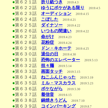
●
第６２１話
折り紙つき
2019.4.3
●
第６２２話
ゆうにボケがある限り
2019.4.5
●
第６２３話
オーディション
2019.4.15
●
第６２４話
こぼした
2019.4.21
●
第６２５話
ダイナソー
2019.4.22
●
第６２６話
いつもの間違い
2019.4.22
●
第６２７話
命がけ
2019.4.23
●
第６２８話
花粉症
2019.4.24
●
第６２９話
ドン・キホーテ
2019.4.25
●
第６３０話
退位の日
2019.4.30
●
第６３１話
恐怖のエレベーター
2019.5.13
●
第６３２話
担々麺
2019.5.14
●
第６３３話
画面タッチ
2019.5.15
●
第６３４話
ねこふんじゃった
2019.5.19
●
第６３５話
ミル・マスカラス
2019.5.23
●
第６３６話
ボケながら
2019.5.30
●
第６３７話
着信音
2019.6.15
●
第６３８話
鍋焼きうどん
2019.7.10
●
第６３９話
コインパーキング
2019.8.7