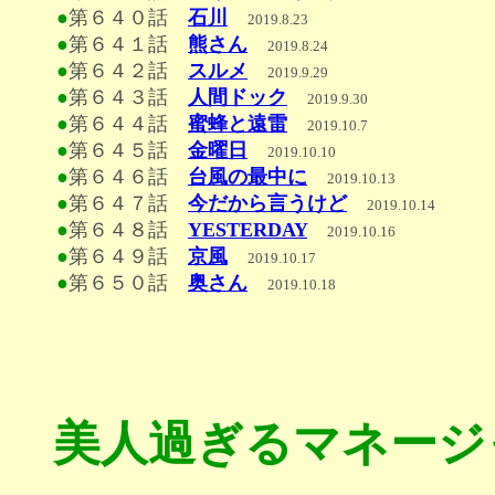
●
第６４０話
石川
2019.8.23
●
第６４１話
熊さん
2019.8.24
●
第６４２話
スルメ
2019.9.29
●
第６４３話
人間ドック
2019.9.30
●
第６４４話
蜜蜂と遠雷
2019.10.7
●
第６４５話
金曜日
2019.10.10
●
第６４６話
台風の最中に
2019.10.13
●
第６４７話
今だから言うけど
2019.10.14
●
第６４８話
YESTERDAY
2019.10.16
●
第６４９話
京風
2019.10.17
●
第６５０話
奥さん
2019.10.18
美人過ぎるマネージ