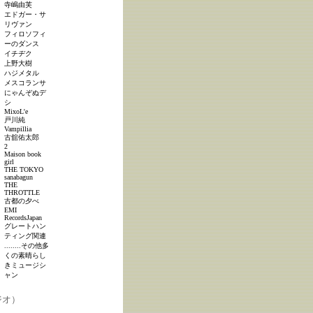
寺嶋由芙
エドガー・サ
リヴァン
フィロソフィ
ーのダンス
イチヂク
上野大樹
ハジメタル
メスコランサ
にゃんぞぬデ
シ
MixoL'e
戸川純
Vampillia
古舘佑太郎
2
Maison book
girl
THE TOKYO
sanabagun
THE
THROTTLE
古都の夕べ
EMI
RecordsJapan
グレートハン
ティング関連
........その他多
くの素晴らし
きミュージシ
ャン
ジオ）