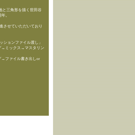
地と三角形を描く世田谷
周年。
進させていただいており
sセッションファイル渡し」
グ→ミックス→マスタリン
→ファイル書き出しor