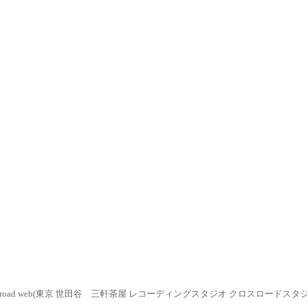
ossroad web(東京 世田谷 三軒茶屋 レコーディングスタジオ クロスロードスタ