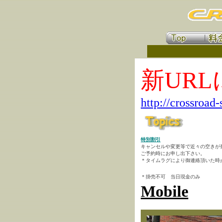
新UR
http://crossroad
特別割引
キャンセルや変更等で近々の空きが
ご予約時にお申し出下さい。
＊タイムラグにより御連絡頂いた時
＊掛売不可 当日現金のみ
Mobile