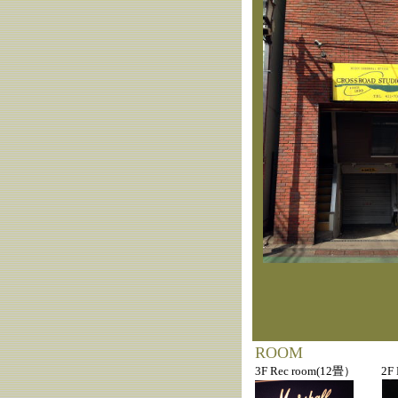
ROOM
3F Rec room(12畳） 2F 