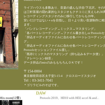
ライブハウスも多数あり、音楽の盛んな渋谷/下北沢。その
は三軒茶屋の隠れ家的なスタジオもクチコミに支えられ30
レコーディングスタジオのみに移行してからも20年。
安いだけではない＋αを目指し、日々より良い音源制作に精
ます。
「バンドレコーディング→ミックス→マスタリング」
「各パートレコーディング→ファイル書き出しor Protool
「持込オーディオファイルに合わせ各パートレコーディン
グ」
「持込オーディオファイルに合わせ各パートレコーディング
Protoolsセッションファイル渡し」
「既存2ミックスのマスタリング（持ち込み＆データ便）」
「ナレーション録音」
データ持込のmixのみももちろんＯＫです！
〒154-0004
東京都世田谷区太子堂5-15-4 クロスロードスタジオ
Tel：03-3411-7041
＊ゴリラビルのそばです
。
DAW
Mix room(12畳）
Protools 2019、HD10 with HD2 accel & and..