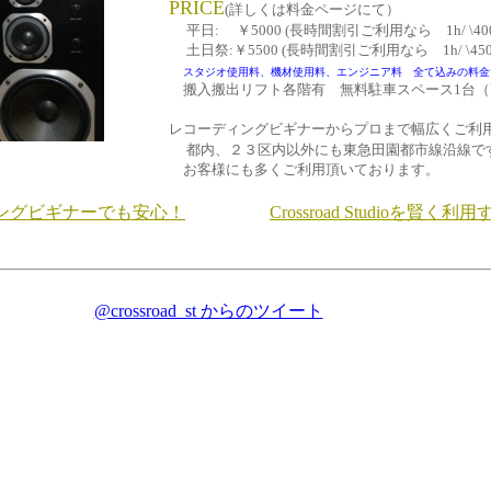
PRICE
(詳しくは料金ページにて）
平日: ￥5000 (長時間割引ご利用なら 1h/ \40
土日祭:￥5500 (長時間割引ご利用なら 1h/ \450
スタジオ使用料、機材使用料、エンジニア料 全て込みの料金
搬入搬出リフト各階有 無料駐車スペース1台
レコーディングビギナーからプロまで幅広くご利
都内、２３区内以外にも東急田園都市線沿線で
お客様にも多くご利用頂いております。
ングビギナーでも安心！
Crossroad Studioを賢く
@crossroad_st からのツイート