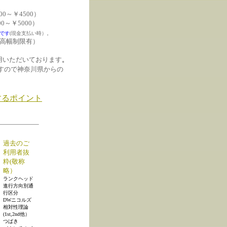
00～￥4500）
0～￥5000）
です
(現金支払い時）。
（高幅制限有）
用いただいております
。
すので神奈川県からの
利用するポイント
過去のご
利用者抜
粋(敬称
略）
ランクヘッド
進行方向別通
行区分
DWニコルズ
相対性理論
(1st,2nd他）
つばき