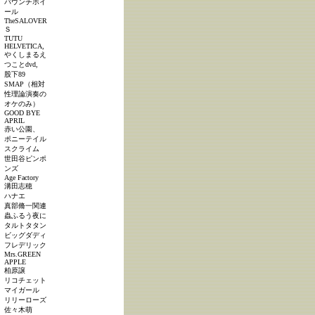
パウンチホイ
ール
TheSALOVER
Ｓ
TUTU
HELVETICA,
やくしまるえ
つことdvd,
股下89
SMAP（相対
性理論演奏の
オケのみ）
GOOD BYE
APRIL
赤い公園、
ポニーテイル
スクライム
世田谷ピンポ
ンズ
Age Factory
溝田志穂
ハナエ
真部脩一関連
蟲ふるう夜に
タルトタタン
ビッグダディ
フレデリック
Mrs.GREEN
APPLE
柏原譲
リコチェット
マイガール
リリーローズ
佐々木萌