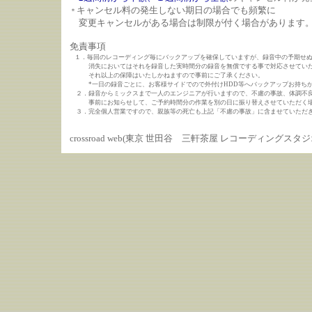
キャンセル料の発生しない期日の場合でも頻繁に
＊
変更キャンセルがある場合は制限が付く場合があります
免責事項
１．毎回のレコーディング毎にバックアップを確保していますが、録音中の予期せ
消失においてはそれを録音した実時間分の録音を無償でする事で対応させていた
それ以上の保障はいたしかねますので事前にご了承ください。
*一日の録音ごとに、お客様サイドでので外付けHDD等へバックアップお持ちか
２．録音からミックスまで一人のエンジニアが行いますので、不慮の事故、体調不
事前にお知らせして、ご予約時間分の作業を別の日に振り替えさせていただく場
３．完全個人営業ですので、親族等の死亡も上記「不慮の事故」に含ませていただ
crossroad web(東京 世田谷 三軒茶屋 レコーディング