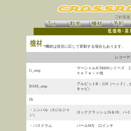
三軒茶屋
*機材は状況に応じて変動する場合もあります。
レコーデ
マーシャルJCM800シリーズ 22
G_amp
ｈｅＴｗｉｎ他
アルビットB－220（ヘッド）, 
BASS_amp
キャビ）
Dr
・シンバル（Aジルジャ
ロッククラッシュ16＆18、ハ
ン）
・バスドラム
パールMX 22インチ