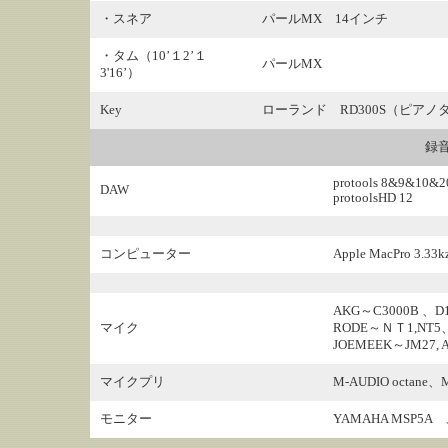
・スネア
パールMX 14インチ
・タム（10’１2’１
パールMX
3'16’）
Key
ローランド RD300S（ピアノ
録
protools 8&9&10
DAW
protoolsHD 12
コンピューター
Apple MacPro 3.33k
AKG～C3000B 、D112
マイク
RODE～ＮＴ1,NT
JOEMEEK～JM27, 
マイクプリ
M-AUDIO octane、
モニター
YAMAHA MSP5A 、