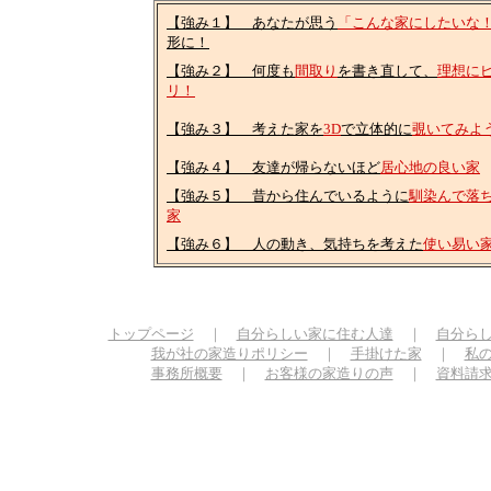
【強み１】 あなたが思う
「こんな家にしたいな
形に！
【強み２】
何度も
間取り
を書き直して、
理想に
リ！
【強み３】
考えた家を
3D
で立体的に
覗いてみよ
【強み４】
友達が帰らないほど
居心地の良い家
【強み５】
昔から住んでいるように
馴染んで落
家
【強み６】
人の動き、気持ちを考えた
使い易い
トップページ
｜
自分らしい家に住む人達
｜
自分ら
我が社の家造りポリシー
｜
手掛けた家
｜
私
事務所概要
｜
お客様の家造りの声
｜
資料請