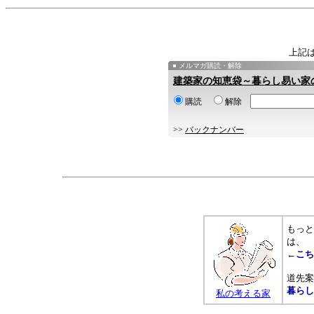
上記
メルマガ購読・解除
建築家の知恵袋～暮らし易い家
購読
解除
>>
バックナンバー
もっと
は、
←こち
道先案
暮らし
私の考える家