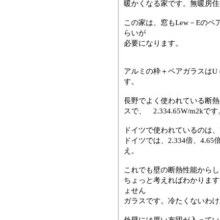
暖かくなる家です。無暖房住
この家は、窓もLew－Eの
らいが
必要になります。
アルミの枠＋ペアガラスはU＝
す。
長野でよく使われている断熱サ
スで、 2.334.65W/m2kで
ドイツで使われているのは、U
ドイツでは、2.334倍、4.
え。
これでも壁の断熱性能からし
ちょっと考えればわかります
ょせん
ガラスです。冷たくないわけ
外壁には厚い布団が入ってい