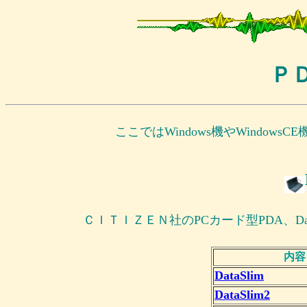
Ｐ
ここではWindows機やWindow
ＣＩＴＩＺＥＮ社のPCカード型PDA、D
内容
DataSlim
DataSlim2