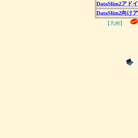
DataSlim2ア
DataSlim2向
【凡例】