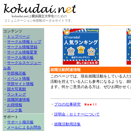
kokudai.net
は
横浜国立大学生
のための
コミュニケーション&情報ポータルサイトです。
コンテンツ
・
トップページ
・
サークル情報トップ
・
サークル情報登録
・
サークル情報変更
・
サークル掲示板
・
サークルスケジュー
ル表
就職活動関連情報
・
学部掲示板
このページでは、現在就職活動をしている人だ
・
イベント情報
活動を控えている人にも参考になるような、就
・
学部サイト情報
ます。何かご意見のある方は、ぜひお聞かせく
・
国大写真館
・
ランキング
・
就職関連情報
・
プロの仕事研究
・
お得情報
・
リンク集
・
説明会・セミナーについて
サポート
・
サポート掲示板
・
就職活動用語集
・
メールによるお問合