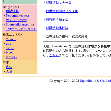
せ
・
就職活動マナー集
Daily clicks
・
休講情報
・
就職活動関連リンク集
・
News(nikkei net)
・
情報交換掲示板
・
Weather(CWW)
・
Sports(nikkansports)
・
就職活動体験談
・
TV(ザテレビジョン）
検索エンジン
・就職活動の書籍・雑誌の紹介
・
Yahoo!
・
goo
現在，kokudai.netでは就職活動体験談を募
・
exsite
在活動中の方も歓迎します｡書いてもいいよ，
・
lycos
ら，
こちら
までご一報ください｡お待ちしていま
・
infoseek
募集
・
広告
・
人材
Copyright 2001-2005
Digitalholic & Co., Ltd