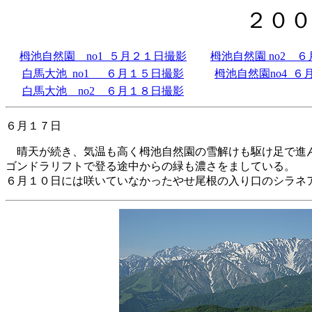
２００
栂池自然園 no1 ５月２１日撮影
栂池自然園 no2 
白馬大池 no1 ６月１５日撮影
栂池自然園no4 ６
白馬大池 no2 ６月１８日撮影
６月１７日
晴天が続き、気温も高く栂池自然園の雪解けも駆け足で
ゴンドラリフトで登る途中からの緑も濃さをましている。
６月１０日には咲いていなかったやせ尾根の入り口のシラネ