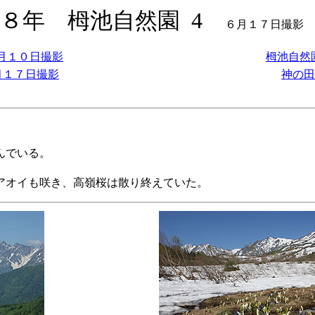
８年 栂池自然園 4
６月１７日
６月１０日撮影
栂池自然園
月１７日撮影
神の田
進んでいる。
アオイも咲き、高嶺桜は散り終えていた。