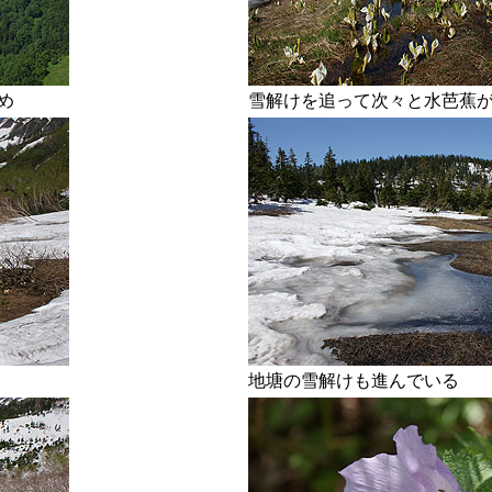
め
雪解けを追って次々と水芭蕉
地塘の雪解けも進んでいる