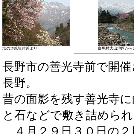
塩の道親坂付近より
白馬村大出地区から
長野市の善光寺前で開催
長野。
昔の面影を残す善光寺に
と石などで敷き詰められ
４月２９日３０日の２