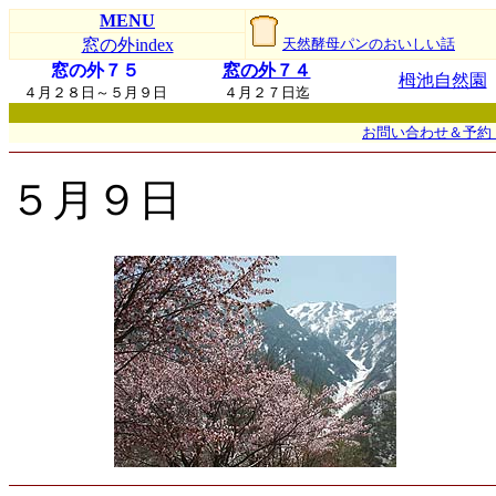
MENU
窓の外index
天然酵母パンのおいしい話
窓の外７５
窓の外７４
栂池自然園
４月２８日～５月９日
４月２７日迄
お問い合わせ＆予約
５月９日