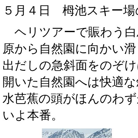
５月４日 栂池スキー場
ヘリツアーで賑わう白
原から自然園に向かい滑
出だしの急斜面をのぞけ
開いた自然園へは快適な
水芭蕉の頭がほんのわず
いよ本番。