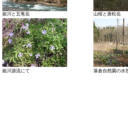
姫川と五竜岳
山桜と唐松岳
姫川源流にて
落倉自然園の水