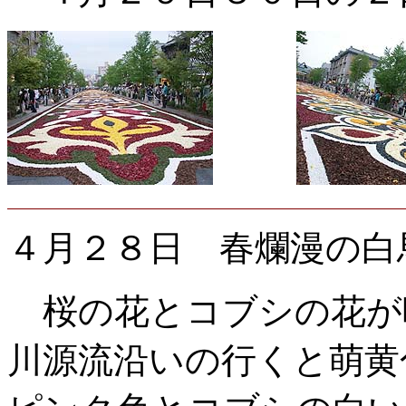
４月２８日
春爛漫の白
桜の花とコブシの花が
川源流沿いの行くと萌黄