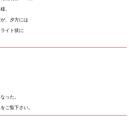
模様。
だが、夕方には
トライト状に
となった。
真をご覧下さい。