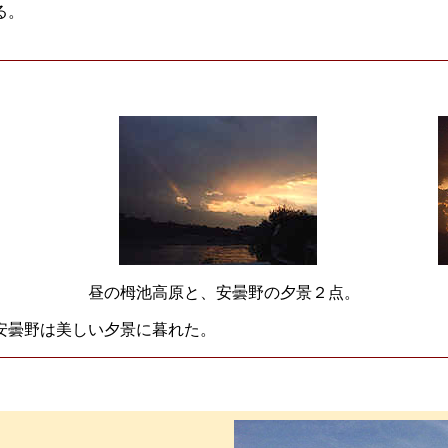
る。
昼の栂池高原と、安曇野の夕景２点。
安曇野は美しい夕景に暮れた。