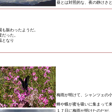
昼とは対照的な、夜の静けさ
園も賑わったようだ。
度だった。
温となり
梅雨が明けて、シャンツェの
蜂や蝶が蜜を吸いに集まって
１７日に梅雨が明けたのだが