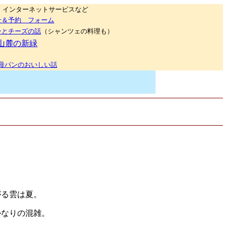
インターネットサービスなど
せ＆予約 フォーム
ンとチーズの話
（シャンツェの料理も）
山麓の新緑
母パンのおいしい話
がる雲は夏。
かなりの混雑。