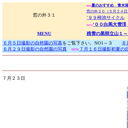
夏のおすすめ 青木
new
窓の外３０（５月２４日
窓の外３１
’９９栂池サイクル
’００白馬大雪渓
new
MENU
残雪の黒部立山１～
６月５日撮影の自然園の写真
をご覧下さい。NO1～３
６
６月２９日撮影の自然園の写真
new
７月１６日撮影初夏の
７月２３日