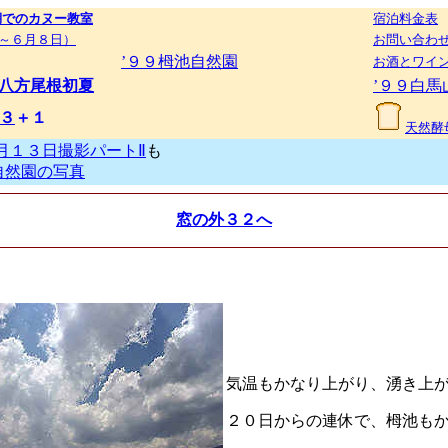
湖でのカヌー教室
宿泊料金表
～６月８日）
お問い合わ
’９９栂池自然園
お酒とワイ
八方尾根初夏
’９９白馬
３
＋１
天然酵
月１３日撮影パートⅡ
も
自然園の写真
窓の外３２へ
気温もかなり上がり、湧き上
２０日からの連休で、栂池も