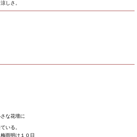
と涼しさ。
小さな花壇に
来ている。
、梅雨明け１０日