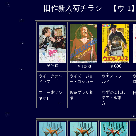
旧作新入荷チラシ
【ウ-1
￥300
￥600
￥1000
ウイークエン
ウイズ ジョ
ウエストワー
ドラブ
ー・コッカー
ルド
ニュー東宝シ
阪急プラザ劇
わずかにしわ
テアトル東
ネマ1
場
京