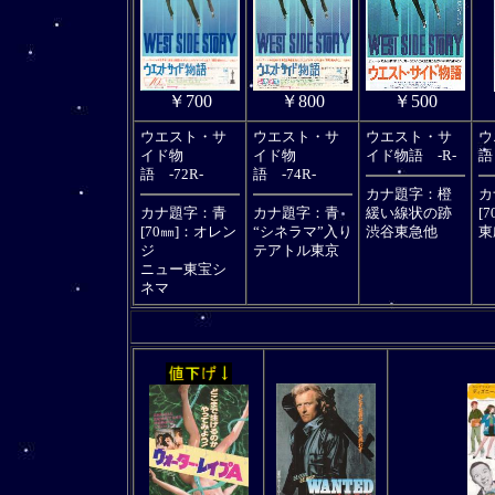
￥700
￥800
￥500
ウエスト・サ
ウエスト・サ
ウエスト・サ
ウ
イド物
イド物
イド物語 -R-
語
語 -72R-
語 -74R-
カナ題字：橙
カ
カナ題字：青
カナ題字：青
緩い線状の跡
[
[70㎜]：オレン
“シネラマ”入り
渋谷東急他
東
ジ
テアトル東京
ニュー東宝シ
ネマ