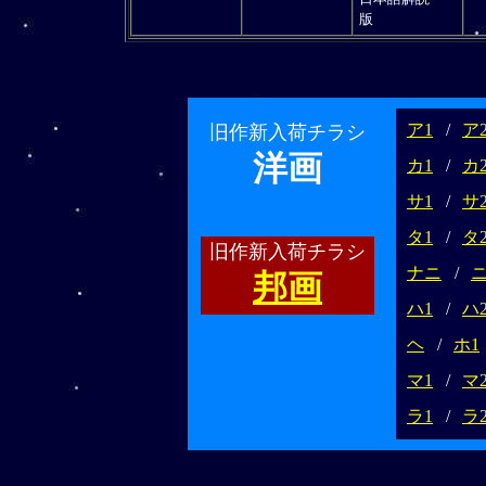
版
ア1
/
ア
旧作新入荷チラシ
洋画
カ1
/
カ
サ1
/
サ
タ1
/
タ
旧作新入荷チラシ
ナニ
/
邦画
ハ1
/
ハ
ヘ
/
ホ1
マ1
/
マ
ラ1
/
ラ