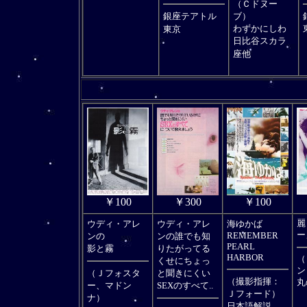
（Ｃドヌー
銀座テアトル
ブ）
わずかにしわ
東京
日比谷スカラ
座他
￥100
￥300
￥100
ウディ・アレ
ウディ・アレ
海ゆかば
麗
REMEMBER
ー
ンの
ンの誰でも知
PEARL
影と霧
りたがってる
HARBOR
（
くせにちょっ
ン
（Ｊフォスタ
と聞きにくい
（撮影指揮：
丸
ー、マドン
SEXのすべて..
Ｊフォード）
ナ）
日本語解説