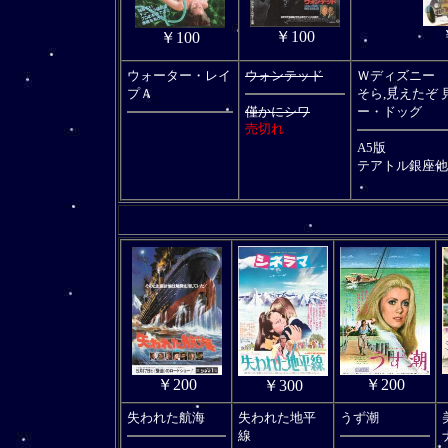
￥100
￥100
ウォーター・レイ
ウォンテッド
Ｗディズニー
プＡ
そら,見えたぞ
僅かにシワ
ー・ドッグ
売切れ
A5版
テアトル銀座他
￥200
￥200
￥300
失われた航海
失われた地平
うず潮
線