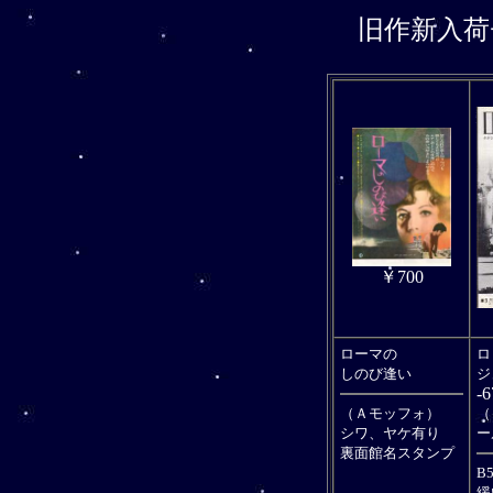
旧作新入荷
￥700
ローマの
ロ
しのび逢い
ジ
-6
（Ａモッフォ）
（
シワ、ヤケ有り
ー
裏面館名スタンプ
B
緩