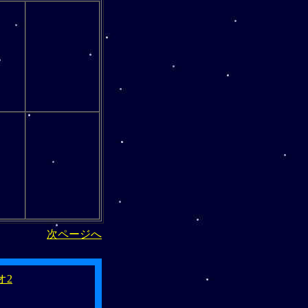
次ページへ
オ2