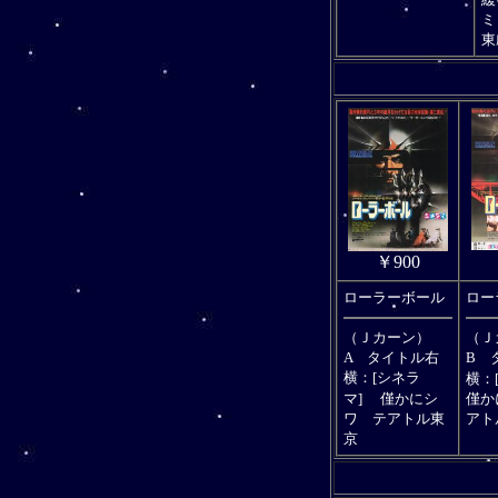
ミ
東
￥900
ローラーボール
ロー
（Ｊカーン）
（Ｊ
A タイトル右
B 
横：[シネラ
横：[
マ]
僅かにシ
僅か
ワ テアトル東
アト
京