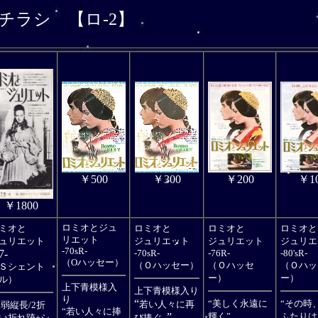
チラシ
【ロ-2】
￥1
￥500
￥300
￥200
￥1800
ミオと
ロミオとジュ
ロミオと
ロミオと
ロミオと
リエット
ュリエット
ジュリエット
ジュリエット
ジュリエ
-70sR-
7-
-70sR-
-76R-
-80'sR-
（Oハッセー）
（Ｏハッセー）
（Ｏハッセ
（Ｏハッ
Ｓシェント
ー）
ー）
ル）
上下青模様入
上下青模様入り
り
“
“美しく永遠に
“その時
5弱縦長/2折
若い人々に再
“若い人々に捧
.”
輝く”
ふたりは
い折れ跡+シ