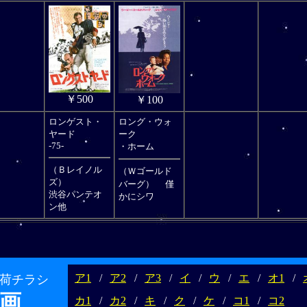
￥500
￥100
ロンゲスト・
ロング・ウォ
ヤード
ーク
-75-
・ホーム
（Ｂレイノル
（Ｗゴールド
ズ）
バーグ）
僅
渋谷パンテオ
かにシワ
ン他
ア1
/
ア2
/
ア3
/
イ
/
ウ
/
エ
/
オ1
/
荷チラシ
画
カ1
/
カ2
/
キ
/
ク
/
ケ
/
コ1
/
コ2