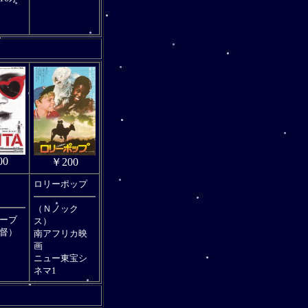
00
￥200
ロリーポップ
（Ｎノック
ーブ
ス）
督）
南アフリカ映
画
ニュー東宝シ
ネマ1