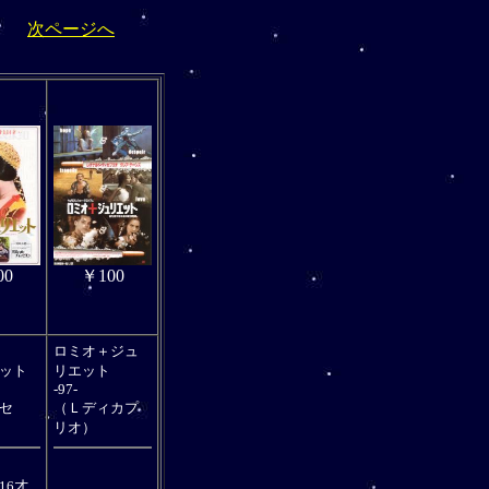
次ページへ
00
￥100
ロミオ＋ジュ
ット
リエット
-97-
セ
（Ｌディカプ
リオ）
、
16才