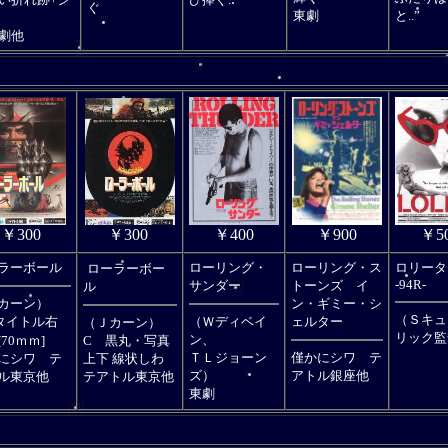
び捧ぐ.
ぐ
東劇
と..”
劇他
￥400
￥300
￥5
￥900
￥300
ラーボール
ローリング・
ローリング・ス
ロリータ
ローラーボー
-94R-
サンダー
トーンズ イ
ル
カーン）
ン・ギミー・シ
（Ｓキュ
タイトル右
（Ｗディベイ
ェルター
（Ｊカーン）
リック監
ン、
70ｍｍ]
C 黒丸・写真
ＴＬジョーン
僅かにシワ テ
にシワ テ
上下 線状しわ
ズ）
アトル銀座他
ル東京他
テアトル東京他
東劇