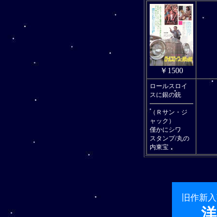
￥1500
ロールスロイ
スに銀の銃
（Ｒサン・ジ
ャック）
僅かにシワ
スタンプ/丸の
内東宝
旧作新入
洋