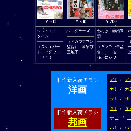
￥200
￥200
￥300
ワン・モア・
ワンダラーズ
わんぱく離婚同
タイム
盟
（Ｐカウフマン
（Ｃシェパー
監督） 新宿京
（Ｐブラウデ監
ド、Ｒダウニ
王地下
督） 仏
ーＪｒ.）
僅かにシワ
ア1
/
ア
旧作新入荷チラシ
洋画
カ1
/
カ
サ1
/
サ
タ1
/
タ
旧作新入荷チラシ
ナニ
/
邦画
ハ1
/
ハ