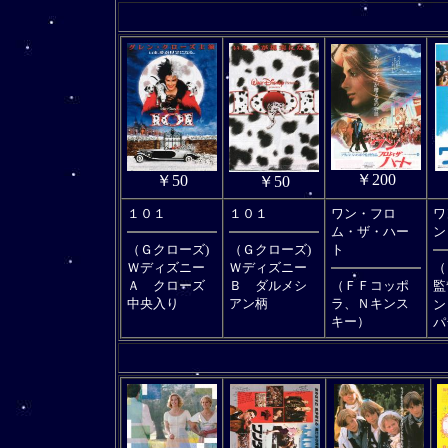
￥200
￥50
￥50
１０１
１０１
ワン・フロ
ワ
ム・ザ・ハー
ン
（Ｇクローズ)
（Ｇクローズ)
ト
Ｗディズニー
Ｗディズニー
（
Ａ クローズ
Ｂ ダルメシ
（ＦＦコッポ
監
中央入り
アン柄
ラ、Ｎキンス
ン
キー）
パ