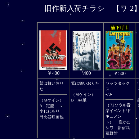
旧作新入荷チラシ
【ワ-2
\400
￥400
￥500
鷲は舞いおり
鷲は舞いおりた
ワッツタック
た
ス
-73-
（Ｍケイン）
（Ｍケイン）
B A4版
（'72ソウル音
A 定型
楽イベント/ド
小じわあり
キュメン
日比谷映画他
ト）
僅かに
シワ 新宿武
蔵野館