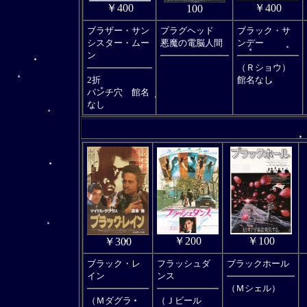
￥400
￥400
100
ブラザー・サン
プラグヘッド
ブラック・サ
シスター・ムー
悪魔の電脳人間
ンデー
ン
（Ｒショウ）
2折
館名なし
パンチ穴 館名
なし
￥200
￥100
￥300
ブラック・レ
フラッシュダ
ブラックホール
イン
ンス
（Ｍシェル）
（Ｍダグラ
（Ｊビール