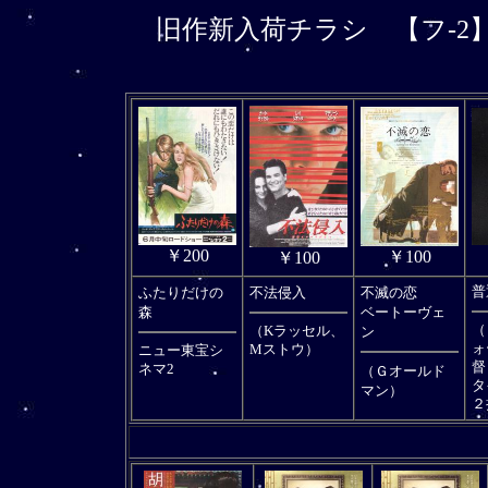
旧作新入荷チラシ
【フ-2
￥200
￥100
￥100
ふたりだけの
不法侵入
不滅の恋
普
森
ベートーヴェ
（
（Kラッセル、
ン
ォ
Mストウ）
ニュー東宝シ
ネマ2
（Ｇオールド
タ
マン）
２