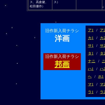
ス、高倉健、
ス）
松田優作）
ア1
/
ア
旧作新入荷チラシ
洋画
カ1
/
カ
サ1
/
サ
タ1
/
タ
旧作新入荷チラシ
ナニ
/
邦画
ハ1
/
ハ
ヘ
/
ホ1
マ1
/
マ
ラ1
/
ラ