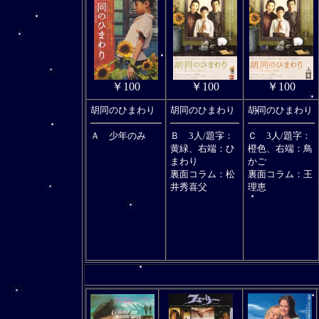
￥100
￥100
￥100
胡同のひまわり
胡同のひまわり
胡同のひまわり
Ａ 少年のみ
Ｂ 3人/題字：
Ｃ 3人/題字：
黄緑、右端：ひ
橙色、右端：鳥
まわり
かご
裏面コラム：松
裏面コラム：王
井秀喜父
理恵