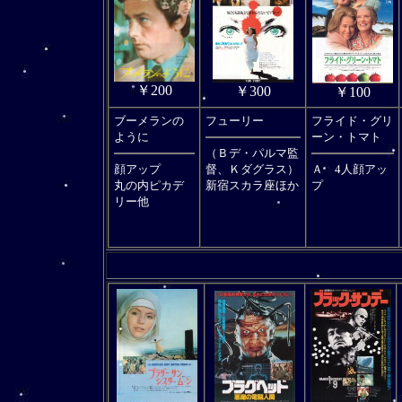
￥200
￥300
￥100
ブーメランの
フューリー
フライド・グリ
ように
ーン・トマト
（Ｂデ・パルマ監
顔アップ
督、Ｋダグラス）
Ａ 4人顔アッ
丸の内ピカデ
新宿スカラ座ほか
プ
リー他