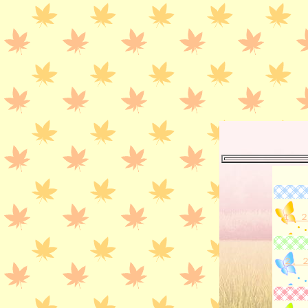
１。２
２。