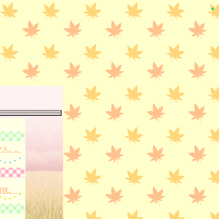
▼
マス。。
賀状。