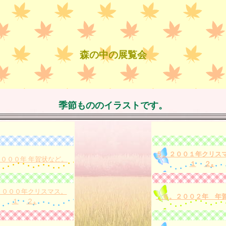
森の中の展覧会
季節もののイラストです。
５。２００１年クリス
０００年 年賀状など。
１
２｡
２０００年クリスマス。
６。２００２年 年
１
２｡