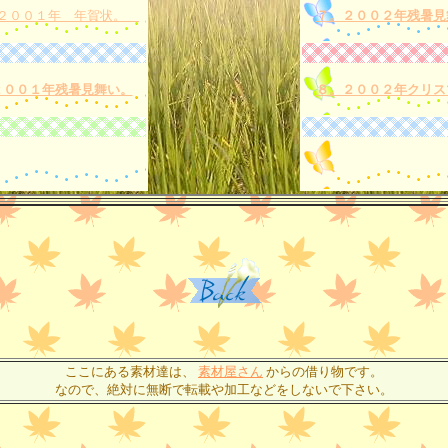
２００１年 年賀状。
７。２００２年残暑見
２００１年残暑見舞い。
８。２００２年クリス
ここにある素材達は、
素材屋さん
からの借り物です。
なので、絶対に無断で転載や加工などをしないで下さい。