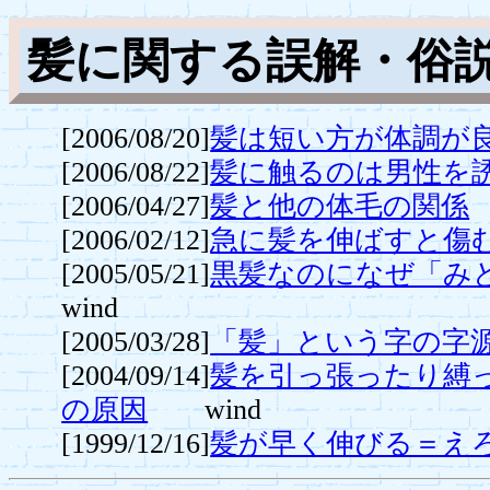
髪に関する誤解・俗
[2006/08/20]
髪は短い方が体調が
[2006/08/22]
髪に触るのは男性を
[2006/04/27]
髪と他の体毛の関係
[2006/02/12]
急に髪を伸ばすと傷
[2005/05/21]
黒髪なのになぜ「み
wind
[2005/03/28]
「髪」という字の字
[2004/09/14]
髪を引っ張ったり縛
の原因
wind
[1999/12/16]
髪が早く伸びる＝え