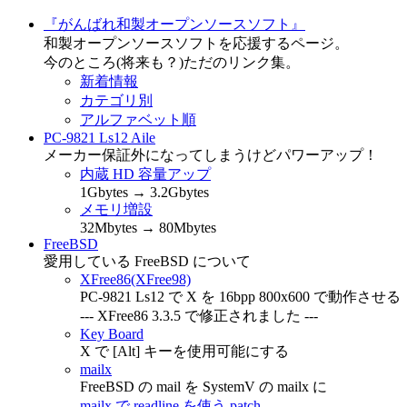
『がんばれ和製オープンソースソフト』
和製オープンソースソフトを応援するページ。
今のところ(将来も？)ただのリンク集。
新着情報
カテゴリ別
アルファベット順
PC-9821 Ls12 Aile
メーカー保証外になってしまうけどパワーアップ！
内蔵 HD 容量アップ
1Gbytes → 3.2Gbytes
メモリ増設
32Mbytes → 80Mbytes
FreeBSD
愛用している FreeBSD について
XFree86(XFree98)
PC-9821 Ls12 で X を 16bpp 800x600 で動作させる
--- XFree86 3.3.5 で修正されました ---
Key Board
X で [Alt] キーを使用可能にする
mailx
FreeBSD の mail を SystemV の mailx に
mailx で readline を使う patch