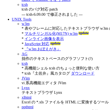
tcsh
tcsh のバグ対応 patch
--- tcsh-6.09.00 で修正されました ---
UNIX Tools
w3m
* 表やフレームに対応したテキストブラウザ w3m
*
マルチリンガル化(M17N) w3m
*
インライン画像を表示
*
JavaScript 対応
*
『w3m おぼえがき』
AG
拙作のテキストベースのグラフソフト(?)
tcsh
* 高機能シェル tcsh のちょっと便利な使い方
* tcsh『土佐弁』風カタログ
ダウンロード
JVim
vi 系高機能エディタ JVim
Lynx
テキストブラウザ Lynx
xlhtml
Excel の *.xls ファイルを HTML に変換するツール
ppthtml