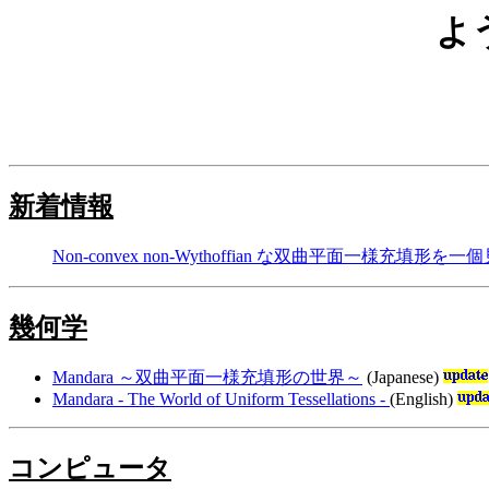
よ
新着情報
Non-convex non-Wythoffian な双曲平面一様充填形を
幾何学
Mandara ～双曲平面一様充填形の世界～
(Japanese)
Mandara - The World of Uniform Tessellations -
(English)
コンピュータ