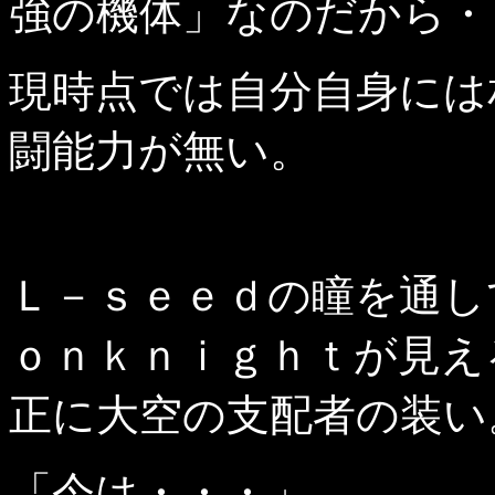
強の機体」なのだから・
現時点では自分自身には
闘能力が無い。
Ｌ－ｓｅｅｄの瞳を通し
ｏｎｋｎｉｇｈｔが見え
正に大空の支配者の装い
「今は・・・」