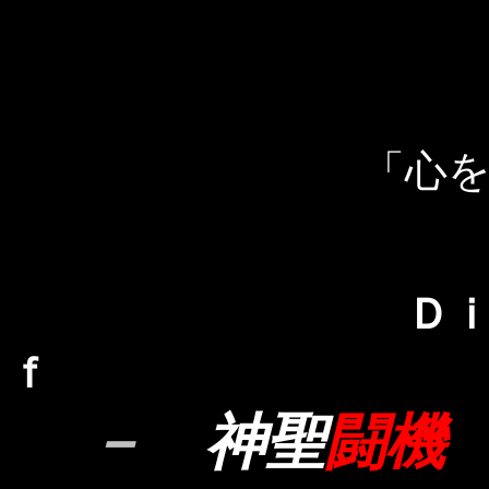
「心
Ｄ
ｆ
－
神聖
闘機